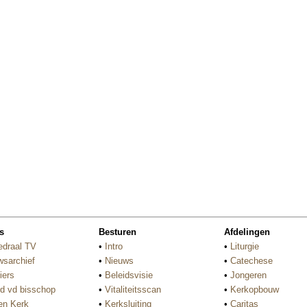
s
Besturen
Afdelingen
edraal TV
•
Intro
•
Liturgie
wsarchief
•
Nieuws
•
Catechese
iers
•
Beleidsvisie
•
Jongeren
d vd bisschop
•
Vitaliteitsscan
•
Kerkopbouw
n Kerk
•
Kerksluiting
•
Caritas