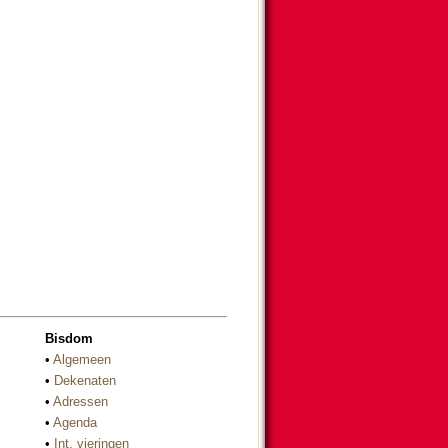
Bisdom
•
Algemeen
•
Dekenaten
•
Adressen
•
Agenda
•
Int. vieringen