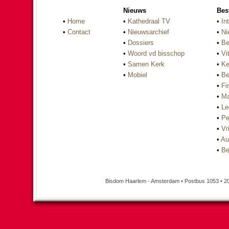
Nieuws
Bes
•
Home
•
Kathedraal TV
•
In
•
Contact
•
Nieuwsarchief
•
Ni
•
Dossiers
•
Be
•
Woord vd bisschop
•
Vi
•
Samen Kerk
•
Ke
•
Mobiel
•
Be
•
Fi
•
Ma
•
Le
•
Pe
•
Vri
•
Au
•
Be
Bisdom Haarlem - Amsterdam • Postbus 1053 • 2