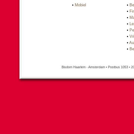
•
Mobiel
•
Be
•
Fi
•
Ma
•
Le
•
Pe
•
Vri
•
Au
•
Be
Bisdom Haarlem - Amsterdam • Postbus 1053 • 2