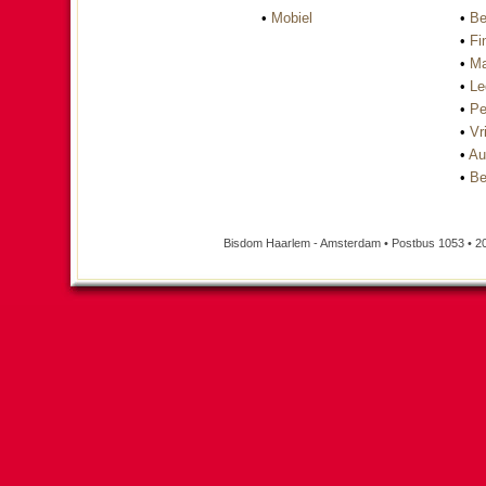
•
Mobiel
•
Be
•
Fi
•
Ma
•
Le
•
Pe
•
Vri
•
Au
•
Be
Bisdom Haarlem - Amsterdam • Postbus 1053 • 2