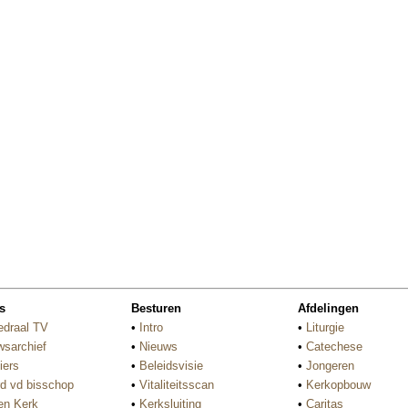
s
Besturen
Afdelingen
edraal TV
•
Intro
•
Liturgie
wsarchief
•
Nieuws
•
Catechese
iers
•
Beleidsvisie
•
Jongeren
d vd bisschop
•
Vitaliteitsscan
•
Kerkopbouw
n Kerk
•
Kerksluiting
•
Caritas