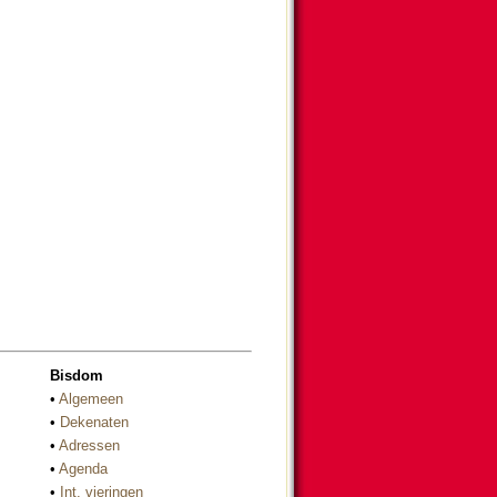
Bisdom
•
Algemeen
•
Dekenaten
•
Adressen
•
Agenda
•
Int. vieringen