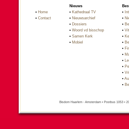
Nieuws
Bes
•
Home
•
Kathedraal TV
•
In
•
Contact
•
Nieuwsarchief
•
Ni
•
Dossiers
•
Be
•
Woord vd bisschop
•
Vi
•
Samen Kerk
•
Ke
•
Mobiel
•
Be
•
Fi
•
Ma
•
Le
•
Pe
•
Vri
•
Au
•
Be
Bisdom Haarlem - Amsterdam • Postbus 1053 • 2