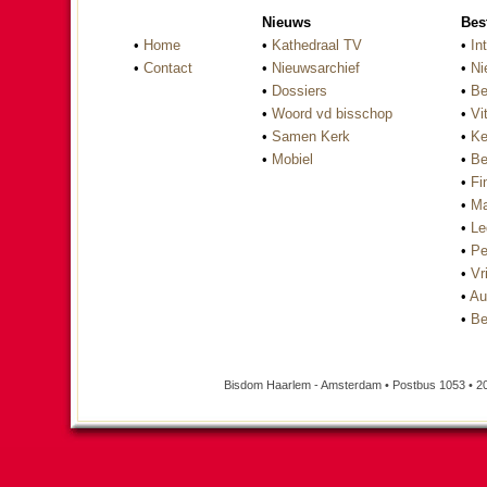
Nieuws
Bes
•
Home
•
Kathedraal TV
•
In
•
Contact
•
Nieuwsarchief
•
Ni
•
Dossiers
•
Be
•
Woord vd bisschop
•
Vi
•
Samen Kerk
•
Ke
•
Mobiel
•
Be
•
Fi
•
Ma
•
Le
•
Pe
•
Vri
•
Au
•
Be
Bisdom Haarlem - Amsterdam • Postbus 1053 • 2