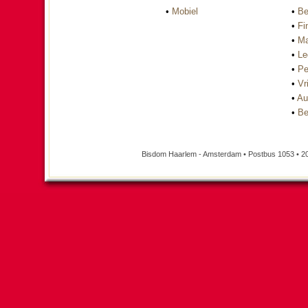
•
Mobiel
•
Be
•
Fi
•
Ma
•
Le
•
Pe
•
Vri
•
Au
•
Be
Bisdom Haarlem - Amsterdam • Postbus 1053 • 2