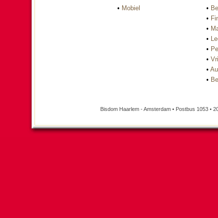
•
Mobiel
•
Be
•
Fi
•
Ma
•
Le
•
Pe
•
Vri
•
Au
•
Be
Bisdom Haarlem - Amsterdam • Postbus 1053 • 2