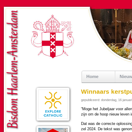
Home
Nieu
Winnaars kerstp
gepubliceerd: donderdag, 16 januar
“Moge het Jubel­jaar voor alle
zijn om de hoop nieuw leven i
Dat was de correcte oplos­sing
zel 2024. De tekst was geno­m