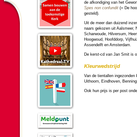
de afkon­diging van het Gewo
Spes non confundit
(= De hoop
ge­steld).
Uit de meer dan duizend inzen­
naars gekozen uit Aalsmeer, 
Scharwoude, Hilversum, Heem
Hoogwoud, Hoofd­dorp, Vijf­hui
Assendelft en Am­ster­dam.
De kerst-cd van Jan Smit is ond
Kleur­wed­strijd
Van de tien­tal­len ingezon­den 
Uithoorn, Eindhoven, Benning
Ook hun prijs is per post onde