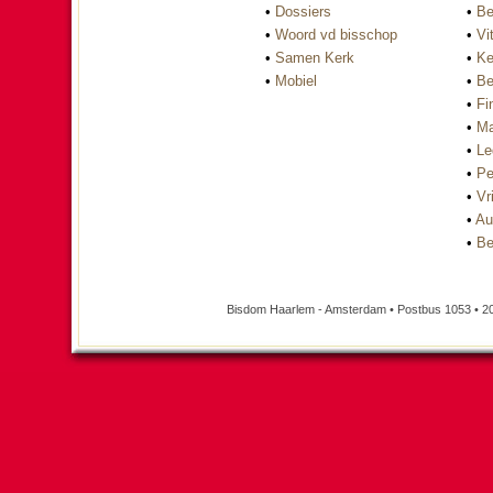
•
Dossiers
•
Be
•
Woord vd bisschop
•
Vi
•
Samen Kerk
•
Ke
•
Mobiel
•
Be
•
Fi
•
Ma
•
Le
•
Pe
•
Vri
•
Au
•
Be
Bisdom Haarlem - Amsterdam • Postbus 1053 • 2