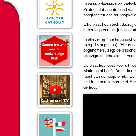
In deze videoreeks op katho­li
Zij doen dat aan de hand van 
hoog­feesten ons tot hoop­vo
Elke bis­schop steekt daarbij 
is het logo van het jubel­jaar a
In afleve­ring 7 ver­telt bis­s
ming (15 au­gus­tus). “Het is 
opgeno­men”, zegt de bis­schop
gelo­vi­ge die ons allen is voo
De bis­schop leest voor uit h
Maria nu al heeft. Dat is het 
feest van de hoop, omdat we naa
zelfde te bereiken en met Maria
de hoop.”