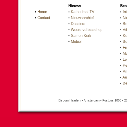
Nieuws
Bes
•
Home
•
Kathedraal TV
•
In
•
Contact
•
Nieuwsarchief
•
Ni
•
Dossiers
•
Be
•
Woord vd bisschop
•
Vi
•
Samen Kerk
•
Ke
•
Mobiel
•
Be
•
Fi
•
Ma
•
Le
•
Pe
•
Vri
•
Au
•
Be
Bisdom Haarlem - Amsterdam • Postbus 1053 • 2