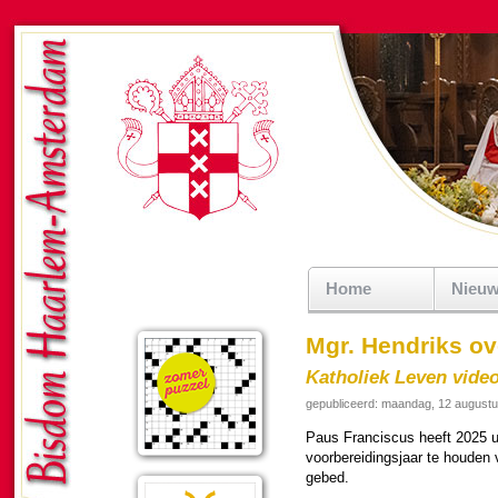
Home
Nieu
Mgr. Hendriks o
Katholiek Leven vide
gepubliceerd: maandag, 12 august
Paus Fran­cis­cus heeft 2025 u
voor­be­rei­dings­jaar te hou­d
gebed.