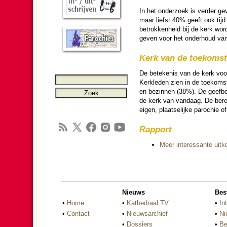
In het onder­zoek is ver­der ge
maar liefst 40% geeft ook tijd a
be­trok­ken­heid bij de kerk w
geven voor het on­der­houd van
Kerk van de toe­komst
De bete­ke­nis van de kerk voo
Kerk­le­den zien in de toe­ko
en be­zin­nen (38%). De geefbe
de kerk van vandaag. De bereid
eigen, plaat­se­lijke pa­ro­chie 
Rapport
Meer inte­res­sante uit
Nieuws
Bes
•
Home
•
Kathedraal TV
•
In
•
Contact
•
Nieuwsarchief
•
Ni
•
Dossiers
•
Be