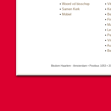
•
Woord vd bisschop
•
Vi
•
Samen Kerk
•
Ke
•
Mobiel
•
Be
•
Fi
•
Ma
•
Le
•
Pe
•
Vri
•
Au
•
Be
Bisdom Haarlem - Amsterdam • Postbus 1053 • 2