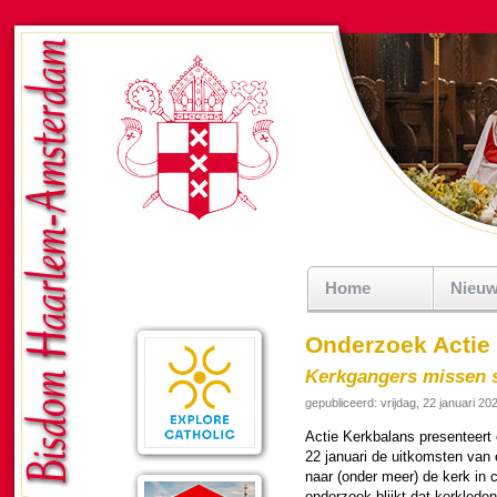
Home
Nieu
Onderzoek Actie
Kerkgangers missen 
gepubliceerd: vrijdag, 22 januari 20
Actie Kerk­ba­lans presen­teert 
22 januari de uit­kom­sten van
naar (onder meer) de kerk in co
onder­zoek blijkt dat kerk­le­