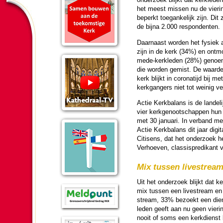
het meest missen nu de vie­rin
beperkt toe­gan­ke­lijk zijn. Di
de bijna 2.000 res­pon­denten.
Daar­naast wor­den het fysiek
zijn in de kerk (34%) en ont­m
mede-kerk­le­den (28%) genoem
die wor­den gemist. De waar­de
kerk blijkt in corona­tijd bij 
kerk­gan­gers niet tot weinig ve
Actie Kerk­ba­lans is de lan­de­l
vier kerk­ge­noot­schappen hun 
met 30 januari. In ver­band met
Actie Kerk­ba­lans dit jaar dig
Citisens, dat het onder­zoek h
Verhoeven, classispredi­kant v
Mix tussen live­stream
Uit het onder­zoek blijkt dat 
mix tussen een live­stream en 
stream, 33% bezoekt een dienst
le­den geeft aan nu geen vie­ri
nooit of soms een kerk­dienst