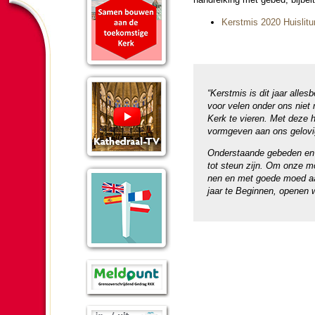
Kerst­mis 2020 Huislitur
“Kerst­mis is dit jaar alle
voor velen onder ons niet 
Kerk te vieren. Met deze h
vorm­ge­ven aan ons gelovig
Onder­staande gebe­den en l
tot steun zijn. Om onze moei
nen en met goede moed aa
jaar te Beginnen, openen w