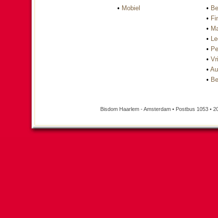
•
Mobiel
•
Be
•
Fi
•
Ma
•
Le
•
Pe
•
Vri
•
Au
•
Be
Bisdom Haarlem - Amsterdam • Postbus 1053 • 2