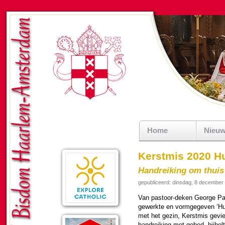
Home
Nieu
Kerstmis 2020 Hu
Handreiking om thuis
gepubliceerd: dinsdag, 8 december
Van pastoor-deken George Paimp
ge­werkte en vormge­ge­ven ‘Hui
met het gezin, Kerst­mis gevi
hand­rei­king met gebed, bijbel