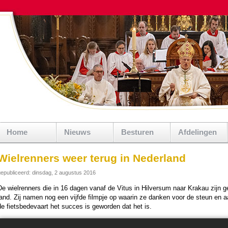
Home
Nieuws
Besturen
Afdelingen
Wielrenners weer terug in Nederland
epubliceerd: dinsdag, 2 augustus 2016
De wielrenners die in 16 dagen vanaf de Vitus in Hilversum naar Krakau zijn gef
land. Zij namen nog een vijfde filmpje op waarin ze danken voor de steun en 
de fiets­bede­vaart het succes is gewor­den dat het is.