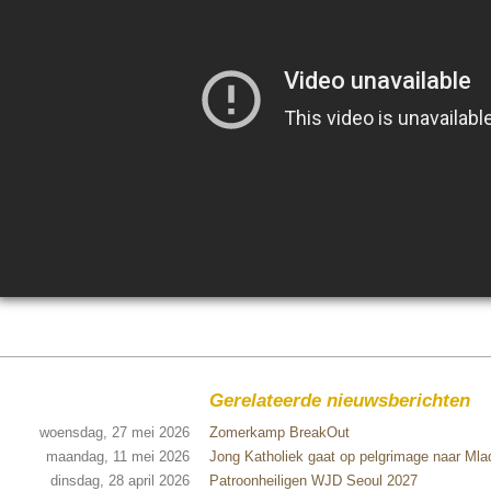
Gerelateerde nieuwsberichten
woensdag, 27 mei 2026
Zomerkamp BreakOut
maandag, 11 mei 2026
Jong Katholiek gaat op pelgrimage naar Mlad
dinsdag, 28 april 2026
Patroonheiligen WJD Seoul 2027