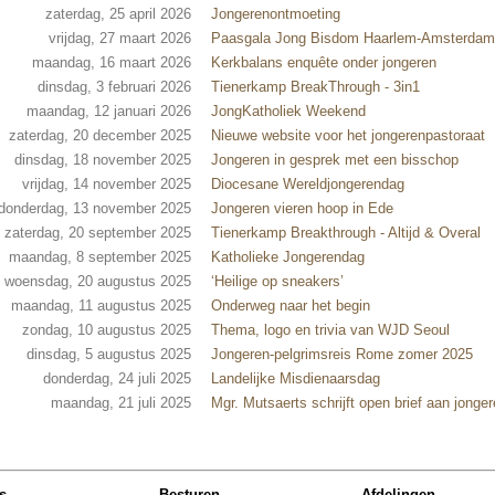
zaterdag, 25 april 2026
Jongerenontmoeting
vrijdag, 27 maart 2026
Paasgala Jong Bisdom Haarlem-Amsterdam
maandag, 16 maart 2026
Kerkbalans enquête onder jongeren
dinsdag, 3 februari 2026
Tienerkamp BreakThrough - 3in1
maandag, 12 januari 2026
JongKatholiek Weekend
zaterdag, 20 december 2025
Nieuwe website voor het jongerenpastoraat
dinsdag, 18 november 2025
Jongeren in gesprek met een bisschop
vrijdag, 14 november 2025
Diocesane Wereldjongerendag
donderdag, 13 november 2025
Jongeren vieren hoop in Ede
zaterdag, 20 september 2025
Tienerkamp Breakthrough - Altijd & Overal
maandag, 8 september 2025
Katholieke Jongerendag
woensdag, 20 augustus 2025
‘Heilige op sneakers’
maandag, 11 augustus 2025
Onderweg naar het begin
zondag, 10 augustus 2025
Thema, logo en trivia van WJD Seoul
dinsdag, 5 augustus 2025
Jongeren-pelgrimsreis Rome zomer 2025
donderdag, 24 juli 2025
Landelijke Misdienaarsdag
maandag, 21 juli 2025
Mgr. Mutsaerts schrijft open brief aan jonge
s
Besturen
Afdelingen