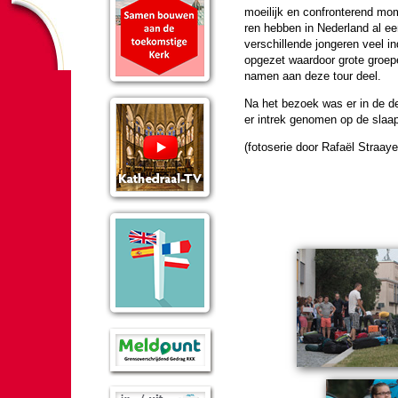
moei­lijk en con­fron­terend mo
ren hebben in Neder­land al een
ver­schil­lende jon­ge­ren vee
opgezet waardoor grote groepe
namen aan deze tour deel.
Na het bezoek was er in de de
er intrek geno­men op de slaapl
(foto­se­rie door Rafaël Straaye