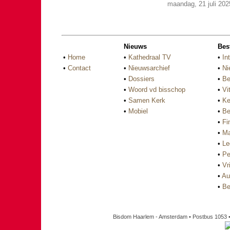
maandag, 21 juli 202
Nieuws
Bes
•
Home
•
Kathedraal TV
•
In
•
Contact
•
Nieuwsarchief
•
Ni
•
Dossiers
•
Be
•
Woord vd bisschop
•
Vi
•
Samen Kerk
•
Ke
•
Mobiel
•
Be
•
Fi
•
Ma
•
Le
•
Pe
•
Vri
•
Au
•
Be
Bisdom Haarlem - Amsterdam • Postbus 1053 •