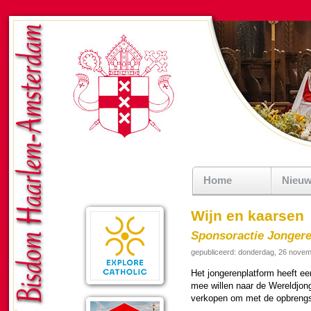
Home
Nieu
Wijn en kaarsen
Sponsoractie Jonger
gepubliceerd: donderdag, 26 nove
Het jon­ge­ren­plat­form heeft 
mee willen naar de Wereld­jon­
verkopen om met de opbrengst