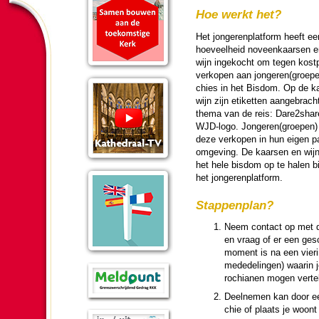
Hoe werkt het?
Het jon­ge­ren­plat­form heeft e
hoeveel­heid noveen­kaarsen e
wijn ingekocht om tegen kost­p
verkopen aan jon­ge­ren(groepe
chies in het Bisdom. Op de k
wijn zijn etiketten aan­ge­brac
thema van de reis: Dare2shar
WJD-logo. Jon­ge­ren(groepen
deze verkopen in hun eigen pa­
omge­ving. De kaarsen en wijn
het hele bisdom op te halen b
het jon­ge­ren­plat­form.
Stappen­plan?
Neem contact op met de
en vraag of er een ges
moment is na een vie­ri
mede­de­lingen) waarin j
ro­chi­anen mogen ver­
Deel­ne­men kan door e
chie of plaats je woont