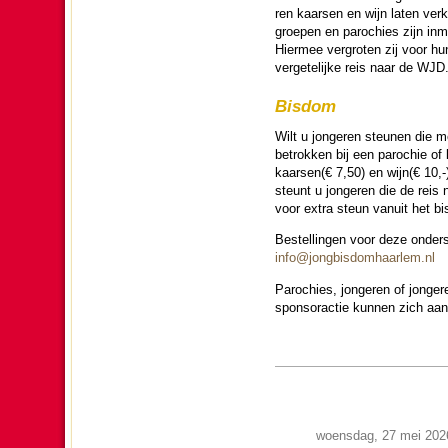
ren kaarsen en wijn laten ver
groepen en pa­ro­chies zijn in
Hiermee ver­gro­ten zij voor h
ver­ge­te­lijke reis naar de WJD
Bisdom
Wilt u jon­ge­ren steunen die
betrokken bij een pa­ro­chie o
kaarsen(€ 7,50) en wijn(€ 10,-)
steunt u jon­ge­ren die de rei
voor extra steun vanuit het b
Be­stel­lingen voor deze onder
info@jong­bis­domhaarlem.nl
Pa­ro­chies, jon­ge­ren of jon­g
sponsoractie kunnen zich aan
woensdag, 27 mei 202