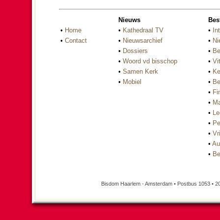
Nieuws
Bes
•
Home
•
Kathedraal TV
•
In
•
Contact
•
Nieuwsarchief
•
Ni
•
Dossiers
•
Be
•
Woord vd bisschop
•
Vi
•
Samen Kerk
•
Ke
•
Mobiel
•
Be
•
Fi
•
Ma
•
Le
•
Pe
•
Vri
•
Au
•
Be
Bisdom Haarlem - Amsterdam • Postbus 1053 • 2