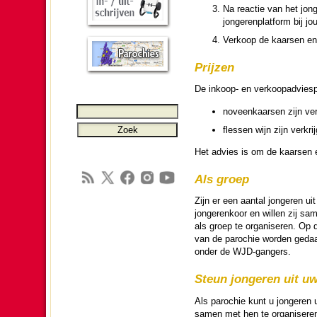
Na reactie van het jon­
jon­ge­ren­plat­form bij j
Verkoop de kaarsen en w
Prijzen
De inkoop- en verkoopadvies­pr
noveen­kaarsen zijn ver
flessen wijn zijn verkrij
Het advies is om de kaarsen e
Als groep
Zijn er een aantal jon­ge­ren uit
jon­ge­ren­koor en willen zij 
als groep te or­ga­ni­se­ren. Op
van de pa­ro­chie wor­den ged
onder de WJD-gan­gers.
Steun jon­ge­ren uit uw
Als pa­ro­chie kunt u jon­ge­ren
samen met hen te or­ga­ni­se­ren