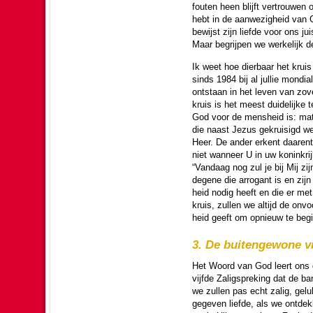
fouten heen blijft ver­trouwe
hebt in de aanwe­zig­heid van 
bewijst zijn liefde voor ons j
Maar begrijpen we wer­ke­lijk 
Ik weet hoe dier­baar het kru
sinds 1984 bij al jullie mondia
ontstaan in het leven van zovel
kruis is het meest dui­de­lijke
God voor de mens­heid is: matel
die naast Jezus ge­krui­sigd wer
Heer. De ander erkent daar­en­t
niet wanneer U in uw ko­nink­r
“Vandaag nog zul je bij Mij zij
degene die arrogant is en zijn 
heid nodig heeft en die er me
kruis, zullen we altijd de onvoo
heid geeft om opnieuw te beg
3. De bui­ten­ge­wone 
Het Woord van God leert ons da
vijfde Zalig­spre­king dat de 
we zullen pas echt zalig, geluk
gegeven liefde, als we ont­dek