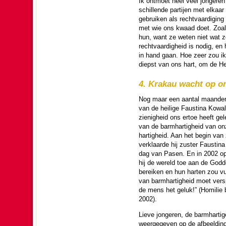
Ik ontmoet heel veel jon­ge­re
schil­lende partijen met elkaa
gebruiken als recht­vaar­di­gi
met wie ons kwaad doet. Zoals
hun, want ze weten niet wat ze
recht­vaar­dig­heid is nodig, e
in hand gaan. Hoe zeer zou ik
diepst van ons hart, om de He
4. Krakau wacht op o
Nog maar een aantal maan­den 
van de heilige Faustina Kowal
zienig­heid ons ertoe heeft gel
van de barm­har­tig­heid van o
har­tig­heid. Aan het begin van z
verklaarde hij zuster Faustina 
dag van Pasen. En in 2002 open
hij de wereld toe aan de God­d
bereiken en hun harten zou v
van barm­har­tig­heid moet vers
de mens het geluk!” (Homilie bi
2002).
Lieve jon­ge­ren, de barm­har­ti
weerge­ge­ven op de afbeel­din