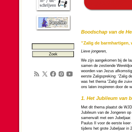
Bood­schap van de Heil
“Zalig de barm­har­tigen, 
Lieve jon­ge­ren,
We zijn aange­ko­men bij de l
samen de zes­tien­de Wereld­jo
woor­den van Jezus afkoms­tig
eerste Zalig­spre­king: “Zalig
was het thema “Zalig die zuiver
ons laten in­spi­re­ren door de w
1. Het Jubileum van ba
Met dit thema plaatst de WJD i
Jubileum van de Jon­ge­ren op we
samenvalt met een Jubel­jaar.
Paulus II voor de eerste keer 
tij­dens het grote Jubel­jaar 