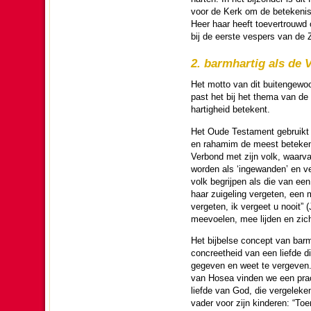
voor de Kerk om de bete­ke­nis
Heer haar heeft toe­ver­trouwd
bij de eerste vespers van de Zo
2. barm­har­tig als de 
Het motto van dit bui­ten­ge­wo
past het bij het thema van de
har­tig­heid betekent.
Het Oude Testa­ment gebruikt v
en rahamim de meest bete­ke­ni
Verbond met zijn volk, waar­va
wor­den als ‘ingewan­den’ en ve
volk begrijpen als die van een
haar zuigeling vergeten, een m
vergeten, ik vergeet u nooit” 
meevoelen, mee lij­den en zich
Het bijbelse concept van barm­
concreet­heid van een liefde die
gegeven en weet te ver­ge­ven
van Hosea vin­den we een prac
liefde van God, die vergeleke
vader voor zijn kin­de­ren: “To