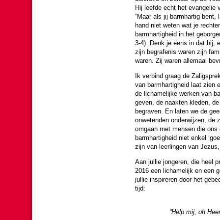
Hij leefde echt het evan­ge­lie 
“Maar als jij barm­har­tig bent, 
hand niet weten wat je rechter
barm­har­tig­heid in het geborg
3-4). Denk je eens in dat hij, e
zijn begrafenis waren zijn fam
waren. Zij waren allemaal bev
Ik verbind graag de Zalig­spre
van barm­har­tig­heid laat zien
de licha­me­lijke werken van ba
geven, de naakten kle­den, de
begraven. En laten we de gees­t
onweten­den onder­wij­zen, de 
omgaan met mensen die ons dwa
barm­har­tig­heid niet enkel ‘g
zijn van leer­lin­gen van Jezus
Aan jullie jon­ge­ren, die heel 
2016 een licha­me­lijk en een g
jullie in­spi­re­ren door het ge
tijd:
“Help mij, oh Heer