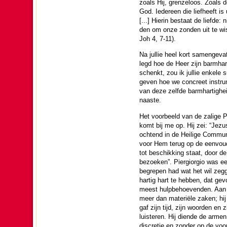
zoals Hij, grenzeloos. Zoals de
God. Ieder­een die liefheeft i
[...] Hierin bestaat de liefde:
den om onze zon­den uit te wis
Joh 4, 7-11).
Na jullie heel kort samen­ge­va
legd hoe de Heer zijn barm­har­
schenkt, zou ik jullie enkele su
geven hoe we concreet instru
van deze zelfde barm­har­tig­h
naaste.
Het voor­beeld van de zalige P
komt bij me op. Hij zei: “Jez
ochtend in de Heilige Communi
voor Hem terug op de een­vou­
tot beschik­king staat, door d
bezoeken”. Piergiorgio was ee
begrepen had wat het wil ze
har­tig hart te hebben, dat gev
meest hulp­be­hoe­ven­den. Aan
meer dan mate­rië­le zaken; hij 
gaf zijn tijd, zijn woor­den en
luis­te­ren. Hij diende de arme
discretie en zon­der op de voor