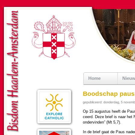
Home
Nieu
Boodschap paus 
gepubliceerd: donderdag, 5 novem
Op 15 au­gus­tus heeft de Paus 
ceerd. Deze brief is naar het Ne
onder­vin­den” (Mt 5,7).
In de brief gaat de Paus nader