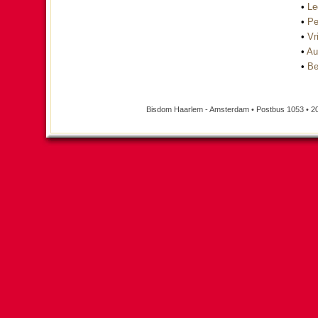
•
Le
•
Pe
•
Vri
•
Au
•
Be
Bisdom Haarlem - Amsterdam • Postbus 1053 • 2