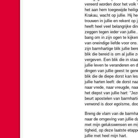
vereerd wor­den door het volk
het aan hem toegewijde hei­li
Krakau, wacht op jullie. Hij he
trouwen in jullie en rekent op ju
heeft heel veel be­lang­rijke di
zeggen tegen ieder van jullie.
bang om in zijn ogen te kijken 
van onein­dige liefde voor ons
zijn barm­har­tige blik jullie be
blik die bereid is om al jullie 
ver­ge­ven. Een blik die in sta
jullie leven te ver­an­de­ren en
dingen van jullie geest te ge
blik die de diepe dorst kan le
jullie harten leeft: de dorst naa
naar vrede, naar vreugde, na
het diepst van jullie hart: “Jez
beurt apos­te­len van barm­har
verwond is door egoïsme, doo
Breng de vlam van de barm­har­
naar de omge­ving van jullie da
met mijn gelukswensen en mijn
tig­heid, op deze laatste etapp
jullie met heel mijn hart.