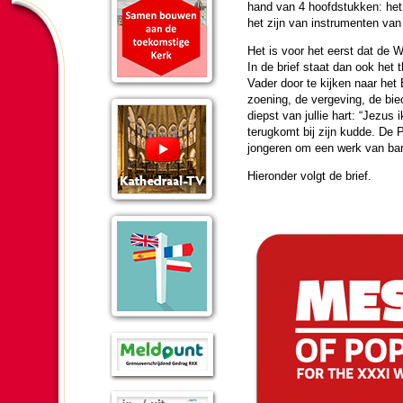
hand van 4 hoofd­stukken: het 
het zijn van instru­menten van
Het is voor het eerst dat de Were
In de brief staat dan ook het t
Vader door te kijken naar het B
zoe­ning, de ver­ge­ving, de 
diepst van jullie hart: “Jezus
terug­komt bij zijn kudde. De 
jon­ge­ren om een werk van barm­
Hier­on­der volgt de brief.