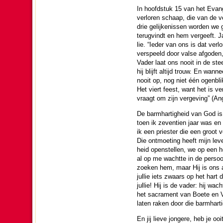
In hoofd­stuk 15 van het Evan­g
verloren schaap, die van de v
drie gelijkenissen wor­den we
terug­vindt en hem vergeeft. J
lie. “Ieder van ons is dat verl
verspeeld door valse afgo­den,
Vader laat ons nooit in de steek
hij blijft altijd trouw. En wann
nooit op, nog niet één ogen­bli
Het viert feest, want het is 
vraagt om zijn ver­ge­ving” (An
De barm­har­tig­heid van God is
toen ik zeven­tien jaar was en
ik een pries­ter die een groot
Die ont­moe­ting heeft mijn le
heid openstellen, we op een h
al op me wachtte in de persoon
zoeken hem, maar Hij is ons al
jullie iets zwaars op het hart
jullie! Hij is de vader: hij wa
het sacra­ment van Boete en Ver
laten raken door die barm­har­t
En jij lieve jon­gere, heb je o