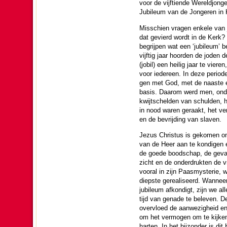
voor de vijf­tien­de Wereld­jon
Jubileum van de Jon­ge­ren in 
Mis­schien vragen enkele van ju
dat gevierd wordt in de Kerk? 
begrijpen wat een ‘jubileum’ b
vijf­tig jaar hoor­den de joden
(jobil) een heilig jaar te vieren
voor ieder­een. In deze period
gen met God, met de naaste en 
basis. Daarom werd men, onde
kwijtschel­den van schul­den, h
in nood waren geraakt, het ve
en de be­vrij­ding van slaven.
Jezus Christus is geko­men om
van de Heer aan te kon­digen 
de goede bood­schap, de ge­van­
zicht en de onder­drukten de vr
vooral in zijn Paas­mys­te­rie,
diepste ge­rea­li­seerd. Wanne
jubileum afkon­digt, zijn we all
tijd van genade te beleven. De
overvloed de aanwe­zig­heid en
om het vermogen om te kijken
harten. In het bij­zon­der is dit