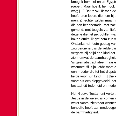
kreeg ik hem lief en uit Egypt
roe­pen. Maar hoe ik hem ook 
weg; [...] Dat terwijl ik toch 
heeft leren lopen, die hem bij
men. Zij echter wil­den maar n
die hen beschermde. Met zach
gemend, met teugels van liefd
degene die het juk optillen w
kaken drukt. Ik gaf hem zijn v
Ondanks het foute gedrag van 
zou verdienen, is de liefde v
vergeeft hij altijd een kind d
zien, omvat de barm­har­tig­heid
“is geen abstract idee, maar ee
waar­mee Hij zijn liefde toont
een moe­der die tot het diepst
liefde voor hun kind. [...] Die
voort als een diep­ge­voeld, na­t
bestaat uit teder­heid en meded
Het Nieuwe Testa­ment ver­telt 
Jezus in de wereld is komen ve
wordt vooral zicht­baar wannee
behoefte heeft aan mededogen, g
de barm­har­tig­heid.