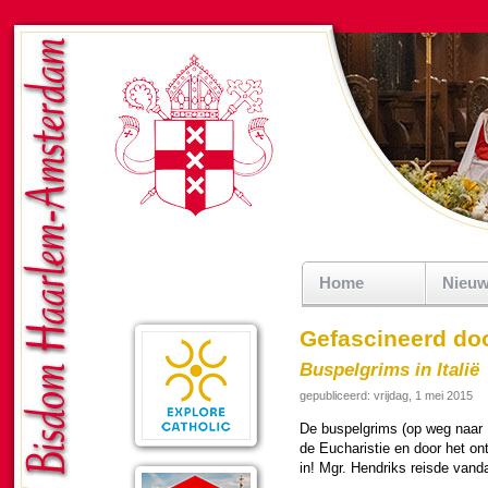
Home
Nieu
Gefascineerd do
Buspelgrims in Italië
gepubliceerd: vrijdag, 1 mei 2015
De buspelgrims (op weg naar R
de Eucha­ris­tie en door het ont
in! Mgr. Hendriks reisde van