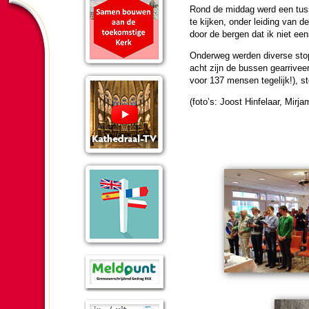
Rond de mid­dag werd een tus
te kijken, onder lei­ding van d
door de bergen dat ik niet eens
Onderweg wer­den diverse stop
acht zijn de bussen gearri­veer
voor 137 mensen tege­lijk!), sto
(foto’s: Joost Hinfe­laar, Mirja