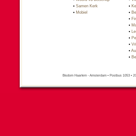
•
Samen Kerk
•
Ke
•
Mobiel
•
Be
•
Fi
•
Ma
•
Le
•
Pe
•
Vri
•
Au
•
Be
Bisdom Haarlem - Amsterdam • Postbus 1053 • 2