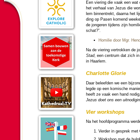
Een vie­ring die vaak een wat
het verhaal van Jezus die word
lem binnentrekt, daarna het lij­
ding op Pasen komend weekend
de jon­ge­ren tij­dens zijn homi
schat?”.
Homilie door Mgr. Hend
Na de vie­ring ver­trok­ken de j
Stad
, een centrum dat zich in
in Haar­lem.
Charlotte Glorie
Daar beleef­den we een bij­zon­
legde op een komische manier
heeft ze vaak een hand nodig
Jezus doet ons een uit­no­di­g
Vier work­shops
Na het hoofd­pro­gram­ma wer­d
Verder in gesprek met C
Work­shop met de hulp­b