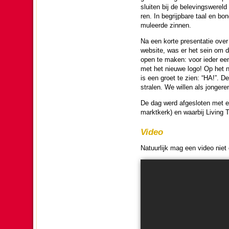
sluiten bij de bele­vings­wereld
ren. In begrijp­bare taal en bon
mu­leerde zinnen.
Na een korte presen­tatie ove
web­si­te, was er het sein om 
open te maken: voor ieder een
met het nieuwe logo! Op het 
is een groet te zien: “HA!”. De
stralen. We willen als jon­ge­
De dag werd af­ge­slo­ten met 
markt­kerk) en waarbij Living 
Video
Na­tuur­lijk mag een video niet 