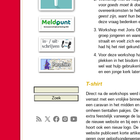
voor goeds moet ik do
overeen­komsten te he
geest zijn, want hun be
deze vraag bedenken en
Work­shop met Joris Ob
groep jon­ge­ren en war
straalt en voelt zich 
had hij het niet gekund
Voor deze work­shop had­
plekken in het bisdom i
wel wat hulp gebruiken!”
en een jonge kerk laten
T-shirt
Direct na de work­shops werd 
verrast met een vrolijke binnen
een cara­van in het mid­den en
omheen tien­tallen pakjes. De
extra fees­te­lijk van­wege de l
de nieuwe web­si­te en bij een w
hoort ook een nieuw logo. De
web­si­te publi­ceert korte artik
ge­ren over geloofs­onder­werp