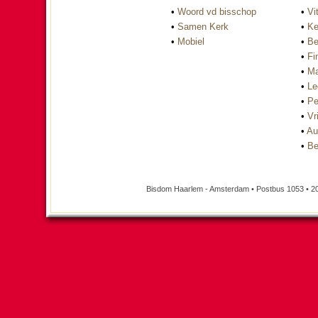
•
Woord vd bisschop
•
Vi
•
Samen Kerk
•
Ke
•
Mobiel
•
Be
•
Fi
•
Ma
•
Le
•
Pe
•
Vri
•
Au
•
Be
Bisdom Haarlem - Amsterdam • Postbus 1053 • 2