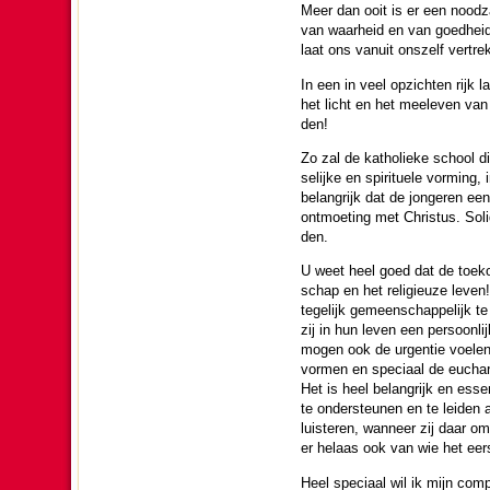
Meer dan ooit is er een nood­
van waar­heid en van goed­heid 
laat ons vanuit ons­zelf ver­t
In een in veel opzichten rijk 
het licht en het meeleven van C
den!
Zo zal de katho­lieke school d
se­lijke en spi­ri­tu­ele vor­mi
be­lang­rijk dat de jon­ge­ren e
ont­moe­ting met Christus. Sol
den.
U weet heel goed dat de toe­kom
schap en het reli­gi­euze leven! 
tege­lijk gemeen­schap­pe­lijk te 
zij in hun leven een per­soon­l
mogen ook de urgentie voelen 
vormen en speciaal de eucha­ri
Het is heel be­lang­rijk en ess
te onder­steunen en te lei­den 
luis­te­ren, wanneer zij daar 
er helaas ook van wie het eers
Heel speciaal wil ik mijn com