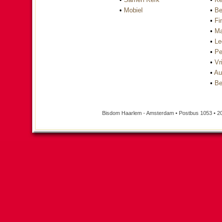
•
Mobiel
•
Be
•
Fi
•
Ma
•
Le
•
Pe
•
Vri
•
Au
•
Be
Bisdom Haarlem - Amsterdam • Postbus 1053 • 2