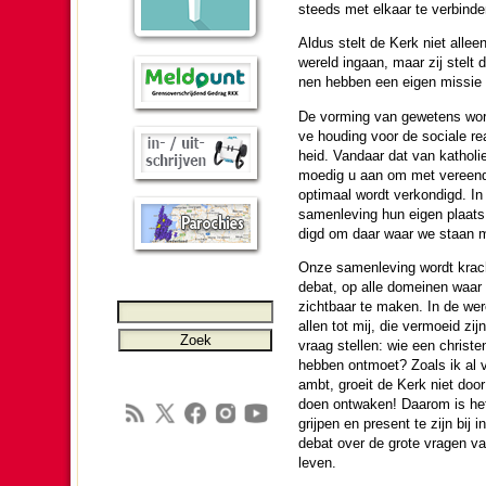
steeds met elkaar te verbin­de
Aldus stelt de Kerk niet allee
wereld ingaan, maar zij stelt de
nen hebben een eigen missie o
De vor­ming van gewetens wordt 
ve hou­ding voor de sociale real
heid. Vandaar dat van katho­liek
moe­dig u aan om met vereende
optimaal wordt verkon­digd. In
samen­le­ving hun eigen plaats 
digd om daar waar we staan miss
Onze samen­le­ving wordt krach­
debat, op alle domeinen waar m
zicht­baar te maken. In de w
allen tot mij, die vermoeid zij
vraag stellen: wie een christe
hebben ontmoet? Zoals ik al va
ambt, groeit de Kerk niet door
doen ont­waken! Daarom is het 
grijpen en present te zijn bij
debat over de grote vragen van 
leven.