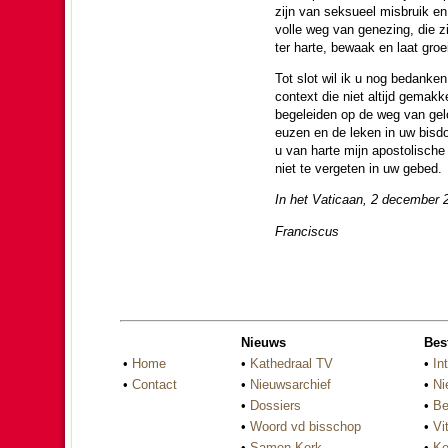
zijn van seksueel mis­bruik en
volle weg van gene­zing, die 
ter harte, bewaak en laat groei
Tot slot wil ik u nog bedanken
context die niet altijd ge­mak­
be­ge­lei­den op de weg van gelo
euzen en de leken in uw bis­
u van harte mijn apos­to­lische
niet te vergeten in uw gebed.
In het Vati­caan, 2 de­cem­ber
Fran­cis­cus
Nieuws
Bes
•
Home
•
Kathedraal TV
•
In
•
Contact
•
Nieuwsarchief
•
Ni
•
Dossiers
•
Be
•
Woord vd bisschop
•
Vi
•
Samen Kerk
•
Ke