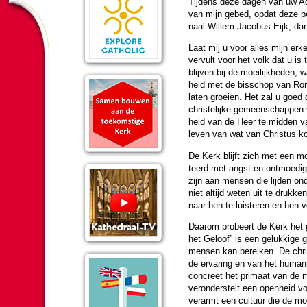
Tijdens deze dagen van uw Ad L
van mijn gebed, opdat deze pe
naal Willem Jacobus Eijk, dank
Laat mij u voor alles mijn erke
vervult voor het volk dat u is 
blijven bij de moei­lijk­he­den,
heid met de bis­schop van Rome
laten groeien. Het zal u goed
chris­te­lijke gemeen­schappen
heid van de Heer te mid­den v
leven van wat van Christus k
De Kerk blijft zich met een m
teerd met angst en ont­moe­di­
zijn aan mensen die lij­den ond
niet altijd weten uit te drukke
naar hen te luis­te­ren en hen
Daarom probeert de Kerk het gel
het Geloof” is een gelukkige g
mensen kan bereiken. De chris­
de erva­ring en van het huma­
concreet het primaat van de m
ver­on­der­stelt een open­heid 
verarmt een cultuur die de mog