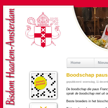
Home
Nieu
Boodschap paus 
gepubliceerd: woensdag, 11 decem
De bood­schap die paus Fran­c
sprak de bood­schap niet uit o
Beste broe­ders in het bis­sch