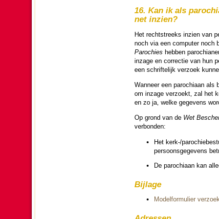
16. Kan ik als pa­ro­ch
net inzien?
Het recht­streeks inzien van per
noch via een com­puter noch bij 
Pa­ro­chies
hebben pa­ro­chi­ane
inzage en correctie van hun per
een schrifte­lijk verzoek kunn
Wanneer een pa­ro­chi­aan als be
om inzage verzoekt, zal het kerk
en zo ja, welke gegevens wor­
Op grond van de
Wet Bescher
verbon­den:
Het kerk-/pa­ro­chie­be
persoons­gegevens betr
De pa­ro­chi­aan kan all
Bijlage
Model­for­mu­lier verzoek
Adressen