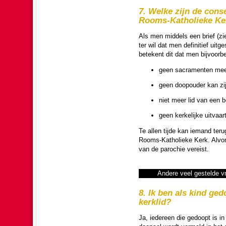
7. Welke zijn de con­se­
Rooms-Katho­lieke Ke
Als men middels een brief (zie
ter wil dat men de­fi­ni­tief ui
betekent dit dat men bij­voor­b
geen sacra­menten meer
geen doopou­der kan zij
niet meer lid van een bes
geen ker­ke­lijke uit­vaart
Te allen tijde kan iemand terug­k
Rooms-Katho­lieke Kerk. Alvor
van de pa­ro­chie vereist.
Andere veel gestelde vra
8. Ik ben als kind ged
kerklid?
Ja, ieder­een die gedoopt is i