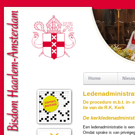
Home
Nieu
Ledenadministrat
De pro­ce­dure m.b.t. in- 
tie van de R.K. Kerk
De kerk­le­den­ad­mi­ni
Een leden­admi­ni­stra­tie is een
Omdat sprake is van privégege