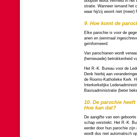
doopsel wordt vermeld in het d
stra­tie. Wanneer iemand het c
waar hij/zij woont niet (meer) fi
9. Hoe komt de pa­ro­
Elke pa­ro­chie is voor de gegev
anen en (eenmaal inge­schre­ve
geïn­for­meerd.
Van pa­ro­chi­anen wordt verwac
(hernieuwde) be­trok­ken­heid v
Het R.-K. Bureau voor de Leden­a
Denk hierbij aan ver­an­de­ringe
de Rooms-Katho­lieke Kerk. Het 
Inter­ker­ke­lijke Leden­ad­mi­n
Basis­ad­mi­ni­stra­tie (beter b
10. De pa­ro­chie heef
Hoe kan dat?
De aangifte van een geboorte wo
schap verstrekt. Het R.-K. Bur
eer­der door hun pa­ro­chie zi
wordt dus niet auto­ma­tisch op