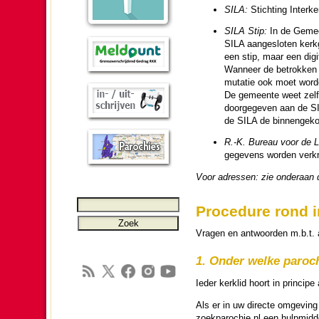
SILA:
Stich­ting Inter­ker
SILA Stip:
In de Ge­meen
SILA aan­ge­slo­ten kerk
een stip, maar een digi
Wanneer de betrokken bur
mutatie ook moet wor­d
De ge­meen­te weet zelf
doorge­ge­ven aan de S
de SILA de binnenge­ko
R.-K. Bureau voor de Led
gegevens wor­den verkr
Voor adressen: zie onderaan 
Pro­ce­dure rond i
Vragen en ant­woor­den m.b.t. a
1. Onder welke pa­ro­c
Ieder kerklid hoort in principe a
Als er in uw directe omge­ving 
zoek­paro­chie.nl een hulp­mid