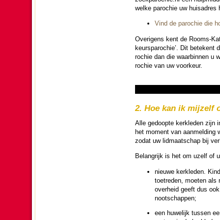
welke pa­ro­chie uw huis­a­dres 
Vind de pa­ro­chie die h
Overigens kent de Rooms-Katho
keurs­paro­chie’. Dit beteken
ro­chie dan die waar­bin­nen u
ro­chie van uw voor­keur.
2. Hoe kan ik mij­zelf 
Alle gedoopte kerk­le­den zijn 
het moment van aanmel­ding wor
zodat uw lidmaat­schap bij verh
Be­lang­rijk is het om uzelf of 
nieuwe kerk­le­den. Kin
toetre­den, moeten als n
over­heid geeft dus ook
noot­schappen;
een huwe­lijk tussen ee