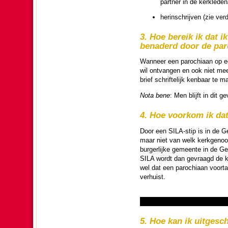
partner in de kerk­le­den
herin­schrij­ven (zie ver­
3. Hoe bereik ik dat ik
bena­derd door de pa­r
Wanneer een pa­ro­chi­aan op e
wil ont­van­gen en ook niet mee
brief schrifte­lijk ken­baar te
Nota bene
: Men blijft in dit 
4. Hoe voorkom ik dat
Door een SILA-stip is in de Ge­
maar niet van welk kerk­ge­noot
bur­ger­lijke ge­meen­te in de G
SILA wordt dan gevraagd de kop
wel dat een pa­ro­chi­aan voor­t
verhuist.
5. Hoe kan ik uitge­sch