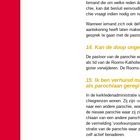
Iemand die om welke reden dan 
chie, kan dat besluit een­vou­di
chie vraagt indien nodig om 
Wanneer iemand zich ook de­fi­n
aanteke­ning heeft laten maken 
gesprek te gaan met de pastoo
14. Kan de doop ong
De pastoor van de pa­ro­chie waa
als lid van de Rooms-Katho­li
gis­ter verwij­de­ren. De Rooms
15. Ik ben verhuisd ma
als pa­ro­chi­aan gereg
In de kerk­le­den­ad­mi­ni­stra­
chiegrenzen wonen. Zij zijn -om 
naar een andere pa­ro­chie, wor­
de nieuwe pa­ro­chie waar zij z
chi­aan van een andere pa­ro­ch
de vermel­ding ‘voor­keurspa­ro­c
stra­tie van de pa­ro­chie waar z
zelf actief bena­de­ren.