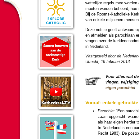
wette­lijke regels mee wor­de
moeten wor­den beheerd, hoe m
Bij de Rooms-Katho­lieke Ker
van enkele miljoenen mensen
Deze notitie geeft ant­woord o
en afmel­den als pa­ro­chi­aan 
vragen over de kerk­le­den­admi
in Neder­land.
Vast­ge­steld door de Neder­la
Utrecht, 19 februari 2013
Voor alles wat de le
vingen, wijzi­gin
eigen pa­ro­chie
!
Vooraf: enkele gebruikte 
Pa­ro­chie:
“Een pa­ro­chi
zaam opgericht, waarove
als haar eigen her­der
In Neder­land is een pa
Recht 1983). De post­co­