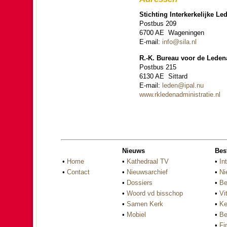
Stich­ting Inter­ker­ke­lijke Led
Postbus 209
6700 AE Wa­ge­nin­gen
E-mail:
info@sila.nl
R.-K. Bureau voor de Leden­ad­
Postbus 215
6130 AE Sittard
E-mail:
leden@ipal.nu
www.rkle­den­ad­mi­ni­stra­tie.nl
Nieuws
Bes
•
Home
•
Kathedraal TV
•
In
•
Contact
•
Nieuwsarchief
•
Ni
•
Dossiers
•
Be
•
Woord vd bisschop
•
Vi
•
Samen Kerk
•
Ke
•
Mobiel
•
Be
•
Fi