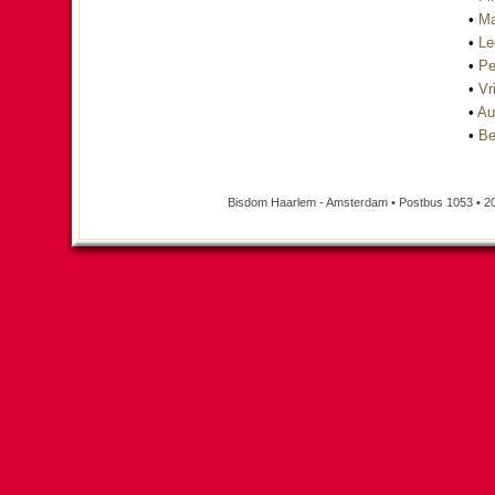
•
Ma
•
Le
•
Pe
•
Vri
•
Au
•
Be
Bisdom Haarlem - Amsterdam • Postbus 1053 • 2