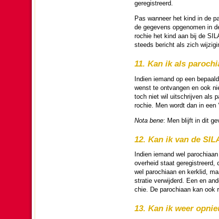
geregistreerd.
Pas wanneer het kind in de pa­r
de gegevens opgeno­men in de ker
ro­chie het kind aan bij de SI
steeds bericht als zich wijzi­
11. Kan ik als pa­ro­chi
Indien iemand op een bepaald m
wenst te ont­van­gen en ook nie
toch niet wil uit­schrij­ven als 
ro­chie. Men wordt dan in een 
Nota bene
: Men blijft in dit 
12. Kan ik van de SIL
Indien iemand wel pa­ro­chi­aan 
over­heid staat geregistreerd, 
wel pa­ro­chi­aan en kerklid, m
stra­tie verwij­derd. Een en a
chie. De pa­ro­chi­aan kan ook 
13. Kan ik weer opnie