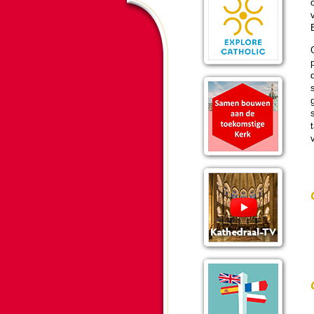
v
s
s