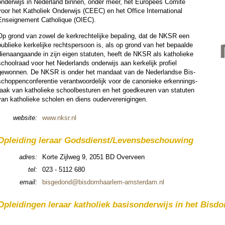
onder­wijs in Neder­land binnen, onder meer, het Europees Comité
oor het Katho­liek Onder­wijs (CEEC) en het Office Inter­na­tio­nal
Enseig­ne­ment Catholique (OIEC).
Op grond van zowel de kerk­rechte­lijke bepaling, dat de NKSR een
publieke ker­ke­lijke rechts­persoon is, als op grond van het bepaalde
dienaan­gaande in zijn eigen statuten, heeft de NKSR als katho­lieke
chool­raad voor het Neder­lands onder­wijs aan ker­ke­lijk pro­fiel
gewonnen. De NKSR is onder het mandaat van de Neder­landse Bis­
chop­pen­con­fe­ren­tie verant­woor­de­lijk voor de canonieke erken­nings­
taak van katho­lieke school­besturen en het goed­keu­ren van statuten
van katho­lieke scholen en diens ouder­ver­eni­gingen.
web­si­te:
www.nksr.nl
Oplei­ding leraar Gods­dienst/Levens­be­schou­wing
adres:
Korte Zijlweg 9, 2051 BD Overveen
tel:
023 - 5112 680
email:
bisgedond@bisdomhaarlem-amster­dam.nl
Oplei­dingen leraar katho­liek basis­on­der­wijs in het Bisd