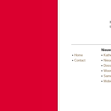
H
t
Nieuw
•
Home
•
Kath
•
Contact
•
Nieu
•
Doss
•
Woor
•
Same
•
Mobi