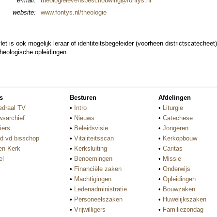
e-mail:
theo­lo­gielevens­be­schou­wing@fontys.nl
web­si­te:
www.fontys.nl/theo­lo­gie
et is ook moge­lijk leraar of iden­ti­teits­be­ge­lei­der (voor­heen districtscateche
heo­lo­gische oplei­dingen.
s
Besturen
Afdelingen
edraal TV
•
Intro
•
Liturgie
wsarchief
•
Nieuws
•
Catechese
iers
•
Beleidsvisie
•
Jongeren
d vd bisschop
•
Vitaliteitsscan
•
Kerkopbouw
n Kerk
•
Kerksluiting
•
Caritas
el
•
Benoemingen
•
Missie
•
Financiële zaken
•
Onderwijs
•
Machtigingen
•
Opleidingen
•
Ledenadministratie
•
Bouwzaken
•
Personeelszaken
•
Huwelijkszaken
•
Vrijwilligers
•
Familiezondag