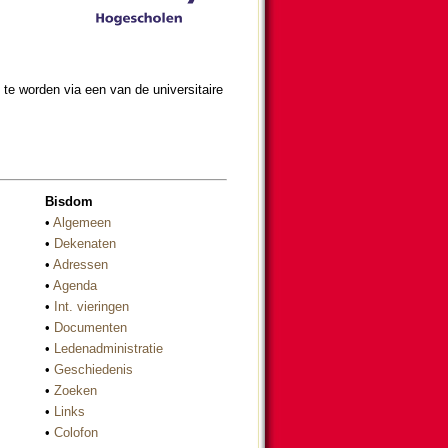
et) te wor­den via een van de universitaire
Bisdom
•
Algemeen
•
Dekenaten
•
Adressen
•
Agenda
•
Int. vieringen
•
Documenten
•
Ledenadministratie
•
Geschiedenis
•
Zoeken
•
Links
•
Colofon