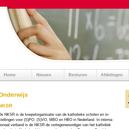
Home
Nieuws
Besturen
Afdelingen
Onderwijs
NKSR
De NKSR is de koepel­orga­ni­sa­tie van de katho­lieke scholen en in­
stel­lingen voor (S)PO, (S)VO, MBO en HBO in Neder­land. In inter­na­
io­naal ver­band is de NKSR de ver­te­gen­woor­diger van het katho­liek