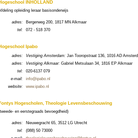
Hoge­school INHOLLAND
fdeling oplei­ding leraar basis­on­der­wijs
adres:
Bergerweg 200, 1817 MN Alkmaar
tel:
072 - 518 370
Hoge­school Ipabo
adres:
Vesti­ging Am­ster­dam:
Jan Toorop­straat 136, 1016 AD Am­ster­
adres:
Vesti­ging Alkmaar:
Gabriel Metsulaan 34, 1816 EP Alkmaar
tel:
020-6137 079
e-mail:
info@ipabo.nl
web­si­te:
www.ipabo.nl
Fontys Hoge­scho­len, Theo­lo­gie Levens­be­schou­wing
(tweede- en eerstegraads bevoegd­heid)
adres:
Nieuwe­gracht 65, 3512 LG Utrecht
tel:
(088) 50 73000