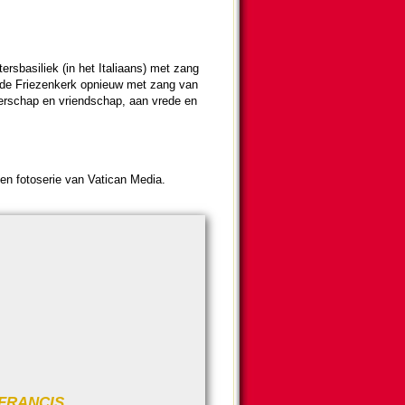
s­basi­liek (in het Ita­li­aans) met zang
n de Friezen­kerk opnieuw met zang van
er­schap en vriend­schap, aan vrede en
n foto­se­rie van Vatican Media.
 FRANCIS