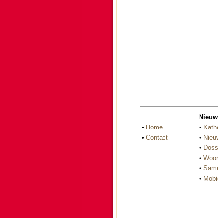
Nieuw
•
Home
•
Kath
•
Contact
•
Nieu
•
Doss
•
Woor
•
Same
•
Mobi