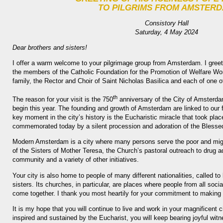
TO PILGRIMS FROM AMSTER
Consistory Hall
Saturday, 4 May 2024
Dear brothers and sisters!
I offer a warm welcome to your pilgrimage group from Am­ster­dam. I gree
the members of the Catholic Foundation for the Promotion of Welfare Wor
family, the Rector and Choir of Saint Nicholas Basilica and each of one of
th
The reason for your visit is the 750
anniversary of the City of Am­ster­da
begin this year. The foun­ding and growth of Am­ster­dam are linked to our 
key moment in the city’s history is the Eucha­ristic miracle that took place
commemorated today by a silent procession and adoration of the Blesse
Modern Am­ster­dam is a city where many persons serve the poor and migr
of the Sisters of Mother Teresa, the Church’s pas­to­ral outreach to drug a
community and a variety of other initiatives.
Your city is also home to people of many different nationalities, called to
sisters. Its churches, in particular, are places where people from all soc
come together. I thank you most heartily for your commit­ment to making 
It is my hope that you will continue to live and work in your magnificent ci
inspired and sustained by the Eucha­rist, you will keep bea­ring joyful witn