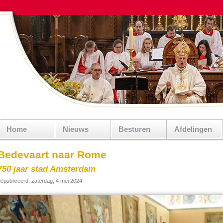
Home
Nieuws
Besturen
Afdelingen
Bedevaart naar Rome
750 jaar stad Amsterdam
epubliceerd: zaterdag, 4 mei 2024