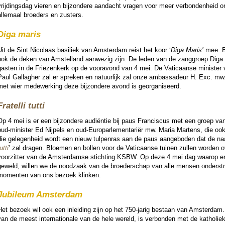
vrij­dings­dag vieren en bij­zon­dere aan­dacht vragen voor meer ver­bon­den­heid
allemaal broe­ders en zusters.
Diga maris
Uit de Sint Nicolaas basiliek van Am­ster­dam reist het koor ‘
Diga Maris’
mee. B
ook de deken van Amstelland aanwe­zig zijn. De leden van de zang­groep Diga
gasten in de Friezen­kerk op de voor­avond van 4 mei. De Vati­caanse minister v
Paul Gallagher zal er spreken en na­tuur­lijk zal onze am­bas­sa­deur H. Exc. mw
et wier mede­wer­king deze bij­zon­dere avond is geor­ga­ni­seerd.
Fratelli tutti
Op 4 mei is er een bij­zon­dere au­diën­tie bij paus Fran­cis­cus met een groep va
oud-minister Ed Nijpels en oud-Europarle­mentariër mw. Maria Martens, die ook b
die gelegen­heid wordt een nieuw tulpenras aan de paus aan­ge­bo­den dat de na
utti
’
zal dragen. Bloemen en bollen voor de Vati­caanse tuinen zullen wor­den o
voor­zit­ter van de Am­ster­damse stich­ting KSBW. Op deze 4 mei dag waarop er
geweld, willen we de nood­zaak van de broe­der­schap van alle mensen onder­stre
momenten van ons bezoek klinken.
Jubileum Am­ster­dam
Het bezoek wil ook een inlei­ding zijn op het 750-jarig bestaan van Am­ster­dam.
van de meest inter­na­tio­nale van de hele wereld, is verbon­den met de katho­li