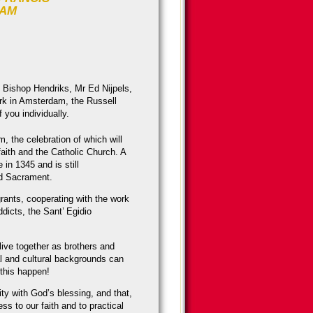
DAM
t Bishop Hendriks, Mr Ed Nijpels,
k in Am­ster­dam, the Russell
 you individually.
m, the celebration of which will
faith and the Catholic Church. A
 in 1345 and is still
d Sacra­ment.
ants, coopera­ting with the work
ddicts, the Sant’ Egidio
 live together as brothers and
ial and cultural backgrounds can
this happen!
ty with God’s bles­sing, and that,
ess to our faith and to practical