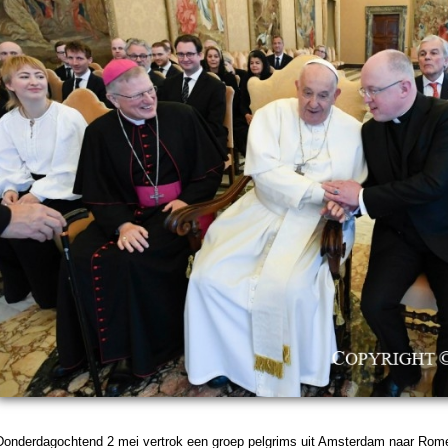
Donder­dag­och­tend 2 mei ver­trok een groep pelgrims uit Am­ster­dam naar Ro