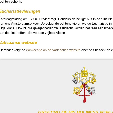
rechten schonk.
Eucha­ris­tie­vie­ringen
ater­dag­mid­dag om 17.00 uur viert Mgr. Hendriks de heilige Mis in de Sint Pieter
van ons Am­ster­damse koor. De volgende ochtend vieren we de Eucha­ris­tie i
Diga Maris. Ook bij die gelegen­he­den zal aan­dacht wor­den besteed aan broe­d
an de slacht­of­fers die voor de vrij­heid vielen.
Vati­caanse web­si­te
ier­on­der volgt de
convo­ca­tie op de Vati­caanse web­si­te
over ons bezoek en ee
GREETING OF HIS HOLINESS POPE