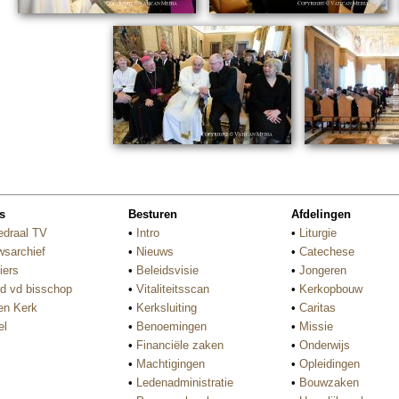
s
Besturen
Afdelingen
edraal TV
•
Intro
•
Liturgie
wsarchief
•
Nieuws
•
Catechese
iers
•
Beleidsvisie
•
Jongeren
d vd bisschop
•
Vitaliteitsscan
•
Kerkopbouw
n Kerk
•
Kerksluiting
•
Caritas
el
•
Benoemingen
•
Missie
•
Financiële zaken
•
Onderwijs
•
Machtigingen
•
Opleidingen
•
Ledenadministratie
•
Bouwzaken