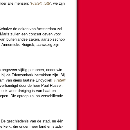
 onder alle mensen:
‘
Fratelli tutti
’
, we zijn
ehalve de deken van Am­ster­dam zal
 Maris zullen een concert geven voor
an bui­ten­landse zaken, aarts­bis­schop
. Anne­mieke Ruigrok, aanwe­zig zijn
n ongeveer vijf­tig personen, onder wie
ij de Frienzen­kerk betrokken zijn. Bij
am van diens laatste En­cy­cliek
‘
Fratelli
verhan­digd door de heer Paul Russel,
 ook weer drei­ging is van haat en
­pen. Die oproep zal op ver­schil­lende
 De ge­schie­de­nis van de stad, nu één
eke kerk, die onder meer land en stads­