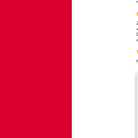
Z
a
H