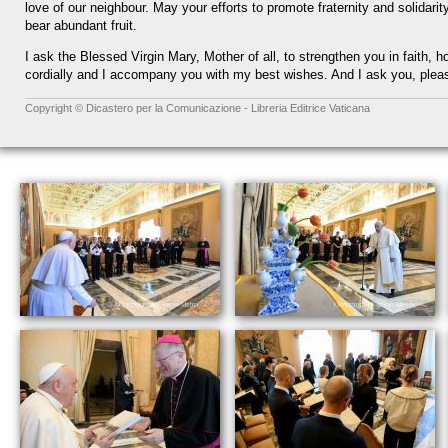
love of our neighbour. May your efforts to promote fraternity and solidari
bear abundant fruit.
I ask the Blessed Virgin Mary, Mother of all, to strengthen you in faith, 
cordially and I accompany you with my best wishes. And I ask you, pleas
Copyright © Dicastero per la Comunicazione - Libreria Editrice Vaticana