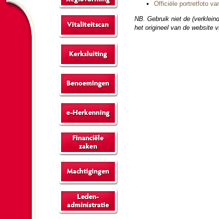
Offi­cië­le portret­foto
NB. Gebruik niet de (verkl­ein­
het ori­gi­neel van de web­si­te 