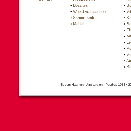
•
Dossiers
•
Be
•
Woord vd bisschop
•
Vi
•
Samen Kerk
•
Ke
•
Mobiel
•
Be
•
Fi
•
Ma
•
Le
•
Pe
•
Vri
•
Au
•
Be
Bisdom Haarlem - Amsterdam • Postbus 1053 • 2