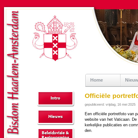
Home
Nieu
Officiële portret
gepubliceerd: vrijdag, 16 mei 2025
Een offi­cië­le portret­foto van
web­si­te van het Vati­caan. D
ker­ke­lijke publi­ca­ties en co
den.