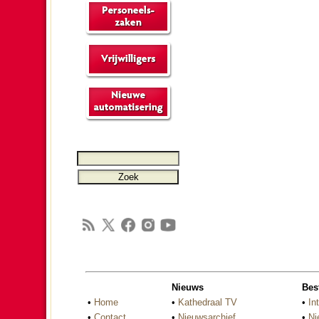
Nieuws
Bes
•
Home
•
Kathedraal TV
•
In
•
Contact
•
Nieuwsarchief
•
Ni