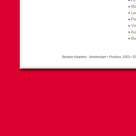
•
Fi
•
Ma
•
Le
•
Pe
•
Vri
•
Au
•
Be
Bisdom Haarlem - Amsterdam • Postbus 1053 • 20