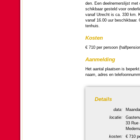
den. Een deel­ne­mers­lijst met
schik­baar gesteld voor onderl
vanaf Utrecht is ca. 330 km. K
vanaf 16.00 uur be­schik­baar. 
ten­huis.
Kosten
€ 710 per persoon (halfpension
Aanmel­ding
Het aantal plaatsen is beperkt
naam, adres en tele­foon­num­m
Details
data:
Maan­da
locatie:
Gastenv
33 Rue 
Mederna
kosten:
€ 710 p