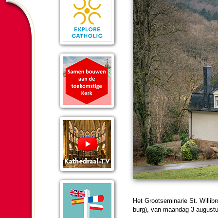
Het Groot­semi­narie St. Wil­li­b
burg), van maan­dag 3 au­gus­tu