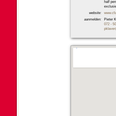
half pe
exclusie
web­si­te:
www.cfa
aanmel­den:
Pieter 
072 - 5
pklaver@