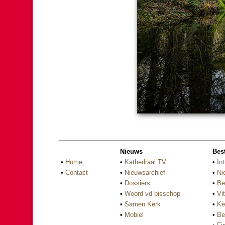
Nieuws
Bes
•
Home
•
Kathedraal TV
•
Int
•
Contact
•
Nieuwsarchief
•
Ni
•
Dossiers
•
Be
•
Woord vd bisschop
•
Vi
•
Samen Kerk
•
Ke
•
Mobiel
•
Be