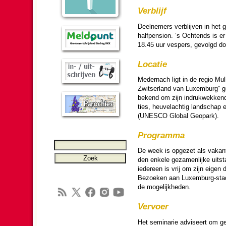
Verblijf
Deel­ne­mers ver­blij­ven in h
halfpension. ’s Ochtends is er 
18.45 uur vespers, gevolgd doo
Locatie
Medernach ligt in de regio Mull
Zwitserland van Lu­xem­burg” 
bekend om zijn in­druk­wek­kend
ties, heuvelach­tig land­schap e
(UNESCO Global Geopark).
Pro­gram­ma
De week is opgezet als vakantie
den enkele ge­za­men­lijke uitst
ieder­een is vrij om zijn eigen 
Bezoeken aan Lu­xem­burg-stad
de moge­lijk­he­den.
Vervoer
Het semi­na­rie adviseert om ge­z