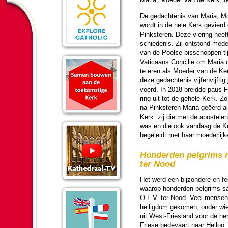
De ge­dach­te­nis van Maria, 
wordt in de hele Kerk gevierd
Pink­ste­ren. Deze vie­ring heef
schie­de­nis. Zij ontstond med
van de Poolse bis­schop­pen t
Vati­caans Concilie om Maria op
te eren als Moeder van de Ke
deze ge­dach­te­nis vijfen­vijf­ti
voerd. In 2018 breidde paus Fr
ring uit tot de gehele Kerk. Z
na Pink­ste­ren Maria geëerd 
Kerk: zij die met de apos­te­le
was en die ook vandaag de K
begeleidt met haar moe­der­lijk
Honder­den pelgrims 
ter Nood
Het werd een bij­zon­dere en fees
waarop hon­der­den pelgrims
O.L.V. ter Nood. Veel mensen
hei­lig­dom geko­men, onder wie
uit West-Friesland voor de h
Friese bede­vaart naar Heiloo