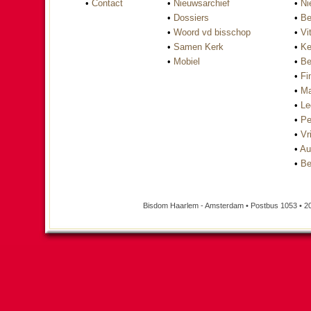
•
Contact
•
Nieuwsarchief
•
Ni
•
Dossiers
•
Be
•
Woord vd bisschop
•
Vi
•
Samen Kerk
•
Ke
•
Mobiel
•
Be
•
Fi
•
Ma
•
Le
•
Pe
•
Vri
•
Au
•
Be
Bisdom Haarlem - Amsterdam • Postbus 1053 • 2