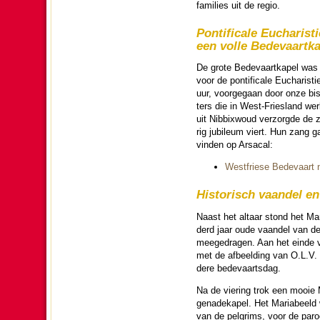
families uit de regio.
Ponti­fi­cale Eucha­ris­ti
een volle Bede­vaart­ka
De grote Bede­vaart­ka­pel wa
voor de ponti­fi­cale Eucha­ris­ti
uur, voor­ge­gaan door onze bi
ters die in West-Friesland wer
uit Nib­bix­woud ver­zorgde de z
rig jubileum viert. Hun zang ga
vin­den op Arsacal:
Westfriese Bede­vaart n
His­to­risch vaandel en
Naast het altaar stond het Mari
derd jaar oude vaandel van de 
mee­ge­dragen. Aan het einde va
met de afbeel­ding van O.L.V. 
dere bede­vaarts­dag.
Na de vie­ring trok een mooie M
genade­ka­pel. Het Maria­beel
van de pelgrims, voor de pa­ro­