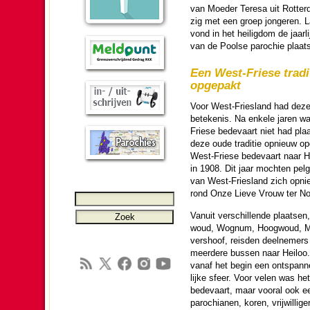
van Moeder Teresa uit Rotter
zig met een groep jon­ge­ren. 
vond in het hei­lig­dom de jaar­
van de Poolse pa­ro­chie plaat
Een West-Friese trad
opgepakt
Voor West-Friesland had deze
bete­ke­nis. Na enkele jaren w
Friese bede­vaart niet had plaa
deze oude traditie opnieuw o
West-Friese bede­vaart naar H
in 1908. Dit jaar mochten pelg
van West-Friesland zich opni
rond Onze Lieve Vrouw ter N
Vanuit ver­schil­lende plaatsen,
woud, Wognum, Hoogwoud, Me
vers­hoof, reis­den deel­ne­mers
meer­dere bussen naar Heiloo.
vanaf het begin een ontspann
lijke sfeer. Voor velen was het
bede­vaart, maar vooral ook ee
pa­ro­chi­anen, koren, vrij­wil­li­g