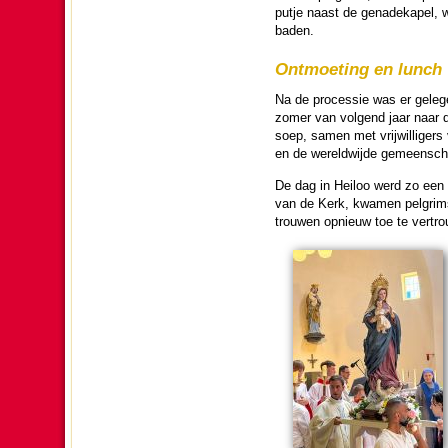
putje naast de genade­ka­pel,
baden.
Ont­moe­ting en lunch
Na de pro­ces­sie was er geleg
zomer van volgend jaar naar de
soep, samen met vrij­wil­li­ge
en de we­reld­wijde gemeen­sch
De dag in Heiloo werd zo een f
van de Kerk, kwamen pelgrims 
trouwen opnieuw toe te ver­t