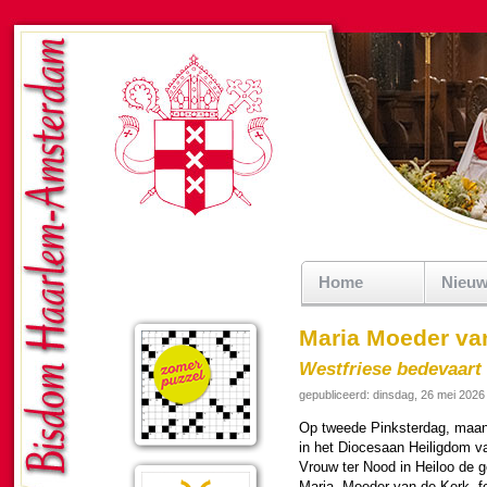
Home
Nieu
Maria Moeder van
Westfriese bedevaart
gepubliceerd: dinsdag, 26 mei 2026
Op tweede Pinkster­dag, maan
in het Dio­ce­saan Hei­lig­dom
Vrouw ter Nood in Heiloo de ge
Maria, Moeder van de Kerk, fees