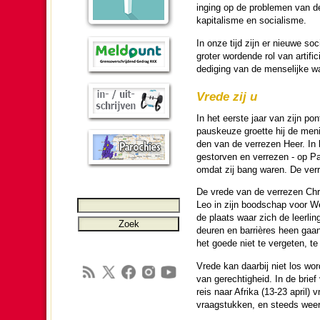
inging op de problemen van de 
kapitalisme en so­cia­lis­me.
In onze tijd zijn er nieuwe so
groter wor­dende rol van artifi
de­di­ging van de men­se­lijke wa
Vrede zij u
In het eerste jaar van zijn po
paus­keuze groette hij de meni
den van de verrezen Heer. In he
gestorven en verrezen - op Pas
omdat zij bang waren. De verr
De vrede van de verrezen Chri
Leo in zijn bood­schap voor 
de plaats waar zich de leer­li
deuren en barrières heen gaan
het goede niet te vergeten, t
Vrede kan daarbij niet los wor
van ge­rech­tig­heid. In de brie
reis naar Afrika (13-23 april
vraag­stukken, en steeds weer 