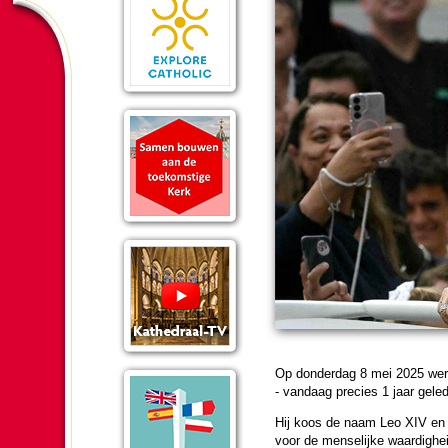
Op don­der­dag 8 mei 2025 werd
- vandaag precies 1 jaar gele­
Hij koos de naam Leo XIV en p
voor de men­se­lijke waar­dig­