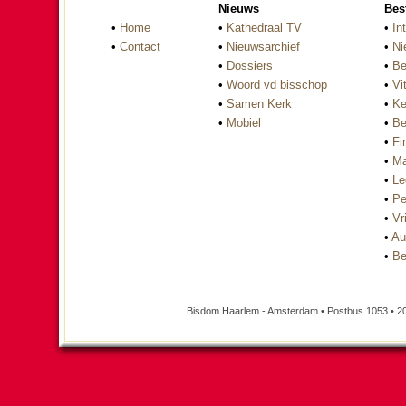
Nieuws
Bes
•
Home
•
Kathedraal TV
•
In
•
Contact
•
Nieuwsarchief
•
Ni
•
Dossiers
•
Be
•
Woord vd bisschop
•
Vi
•
Samen Kerk
•
Ke
•
Mobiel
•
Be
•
Fi
•
Ma
•
Le
•
Pe
•
Vri
•
Au
•
Be
Bisdom Haarlem - Amsterdam • Postbus 1053 • 2