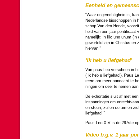
Eenheid en gemeen­s
“Waar onge­rech­tig­heid is, ka
Neder­landse bis­schop­pen in hu
schop Van den Hende, voor­zit­t
heid van één jaar pon­ti­fi­caat
name­lijk: in Illo uno unum (in
gewor­teld zijn in Christus en
hier­van.”
‘Ik heb u liefgehad’
Van paus Leo verscheen in het ee
(‘Ik heb u liefgehad’). Paus L
reerd om meer aan­dacht te heb
ningen om deel te nemen aan zij
De exhor­ta­tie sluit af met ee
in­span­ningen om onrecht­vaar­d
en steun, zullen de armen zich r
liefgehad’.”
Paus Leo XIV is de 267ste op­
Video b.g.v. 1 jaar pon­t