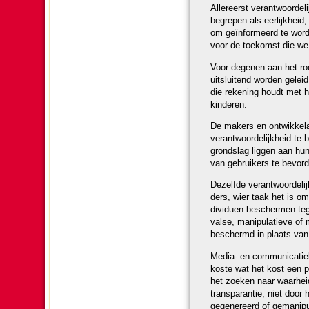
Aller­eerst verant­woor­de­l
begrepen als eer­lijk­heid,
om geïn­for­meerd te wor­d
voor de toe­komst die w
Voor degenen aan het roe
uit­slui­tend wor­den gele
die reke­ning houdt met 
kin­de­ren.
De makers en ontwikke­laar
verant­woor­de­lijk­heid t
grond­slag liggen aan hun
van gebruikers te bevor­d
Dezelfde verant­woor­de­li
ders, wier taak het is om
di­vi­duen be­scher­men t
valse, manipulatieve of mi
beschermd in plaats van 
Media- en com­mu­ni­ca­ti
koste wat het kost een pa
het zoeken naar waar­heid
tran­spa­ran­tie, niet doo
gegenereerd of gemanipule