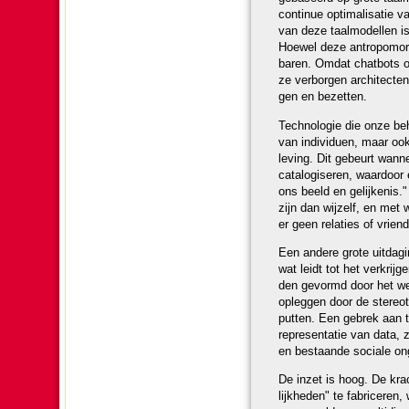
continue optimali­sa­tie 
van deze taal­mo­dellen i
Hoewel deze antropomorfi
ba­ren. Omdat chatbots ove
ze verborgen architecten 
gen en bezetten.
Techno­lo­gie die onze beh
van in­di­vi­duen, maar o
le­ving. Dit gebeurt wan
catalogiseren, waardoor 
ons beeld en gelijkenis.
zijn dan wij­zelf, en m
er geen relaties of vrien
Een andere grote uit­dag
wat leidt tot het ver­krij
den gevormd door het we
opleggen door de ste­reo­
putten. Een gebrek aan tr
repre­sen­ta­tie van data
en bestaande sociale onge­
De inzet is hoog. De krach
lijk­he­den" te fabricer