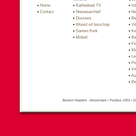
•
Home
•
Kathedraal TV
•
In
•
Contact
•
Nieuwsarchief
•
Ni
•
Dossiers
•
Be
•
Woord vd bisschop
•
Vi
•
Samen Kerk
•
Ke
•
Mobiel
•
Be
•
Fi
•
Ma
•
Le
•
Pe
•
Vri
•
Au
•
Be
Bisdom Haarlem - Amsterdam • Postbus 1053 • 2