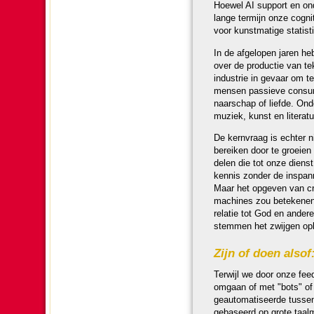
Hoewel AI support en onde
lange termijn onze cogniti
voor kunst­ma­tige statis­
In de afgelopen jaren hebb
over de productie van tek
industrie in gevaar om t
mensen passieve consu­m
naar­schap of liefde. Ond
muziek, kunst en literatu
De kern­vraag is echter
bereiken door te groeien i
de­len die tot onze dienst
kennis zon­der de in­span­n
Maar het opgeven van crea
machines zou betekenen d
relatie tot God en ande
stemmen het zwijgen op
Zijn of doen alsof:
Terwijl we door onze fee
omgaan of met "bots" of "
geautomatiseerde tussen
gebaseerd op grote taal­m