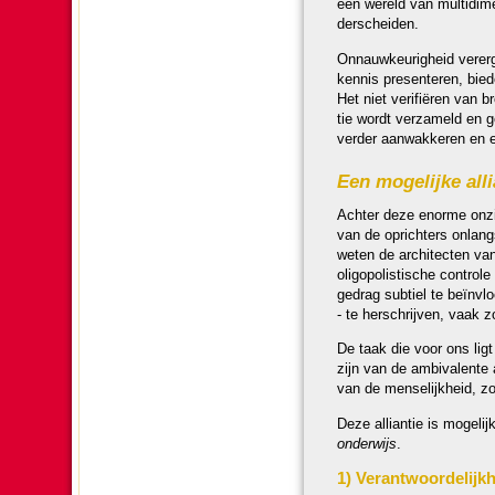
een wereld van multidimen­
der­schei­den.
Onnauw­keurig­heid verer­g
kennis presen­te­ren, bie
Het niet verifiëren van br
tie wordt verza­meld en ge
ver­der aan­wak­ke­ren en
Een moge­lijke alli
Achter deze enorme onzich
van de oprichters onlang
weten de architecten van k
oligopolis­tische controle
gedrag subtiel te beïn­vlo
- te her­schrij­ven, vaak 
De taak die voor ons lig
zijn van de ambivalente a
van de men­se­lijk­heid, 
Deze alliantie is moge­li
onder­wijs
.
1) Verant­woor­de­lijk­