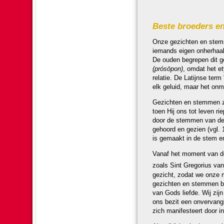
Beste broe­ders en
Onze gezichten en stemm
iemands eigen onherhaal­b
De ouden begrepen dit g
(prósōpon)
, omdat het et
relatie. De Latijnse ter
elk geluid, maar het onm
Gezichten en stemmen zij
toen Hij ons tot leven r
door de stemmen van de p
gehoord en gezien (vgl. 
is gemaakt in de stem e
Vanaf het moment van de 
zoals Sint Gregorius va
gezicht, zodat we onze me
gezichten en stemmen bet
van Gods liefde. Wij zijn
ons bezit een onver­vang­b
zich mani­fes­teert door 