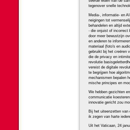
seerde leden van de samen
tegen­over snelle techno­lo
Media-, in­for­ma­tie- en
nei­gingen tot vermen­se­
behan­de­len en altijd e
- die onjuist of incorrec
door meer bewust­zijn over
en anderen te in­for­mer
ma­te­riaal (foto's en au
gebruikt bij het creëren 
die de privacy en intimi
revolutie basisge­let­terd
vereist de digitale revol
te begrijpen hoe algorit
mechanismen bepalen hoe 
mische principes en mode
We hebben gezichten en
com­mu­ni­ca­tie koes­te­
innovatie gericht zou mo
Bij het uiteen­zet­ten van
ik zegen van harte ieder
Uit het Vati­caan, 24 janu