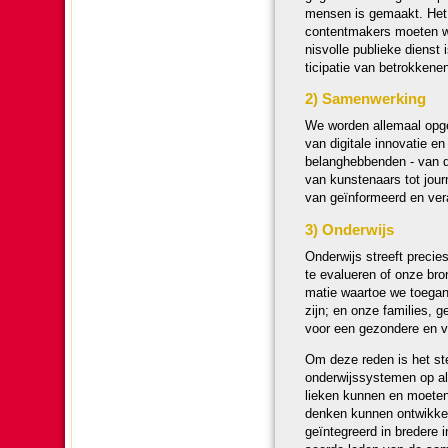
mensen is gemaakt. Het a
con­tentmakers moeten wor
nis­volle publieke dienst 
ti­ci­pa­tie van betrok­ke­
2) Samen­wer­king
We wor­den allemaal opge
van digitale innovatie en
belang­heb­ben­den - van 
van kunste­naars tot jour
van geïn­for­meerd en veran
3) Onder­wijs
Onder­wijs streeft precie
te evalueren of onze bron
ma­tie waartoe we toegan
zijn; en onze families, ge
voor een gezon­dere en vera
Om deze reden is het stee
onder­wijs­sys­te­men op a
lieken kunnen en moeten we
denken kunnen ont­wik­ke­l
geïntegreerd in bre­dere in