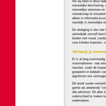
Als wij falen in deze taak
men­se­lijke bescha­ving,
men­se­lijke stemmen en g
vriend­schap te simuleren
alleen in in­for­ma­tie-ec
name­lijk in men­se­lijke re
De uit­daging is dus niet
uit­ein­delijk ons­zelf be­
bie­den met moed, vastber
voor kri­tieke kwesties, co
Verwerp je vermo
Er is al lang over­vloe­di
maximaliseren - wat winst
reacties, zoals de in­span
groeperen in bubbels van 
algoritmen ons vermogen om
Dit wordt ver­der ver­sterk
gentie als alwetende "vri
alle adviezen. Dit alles 
on­der­scheid te maken tu
ondermijnen.