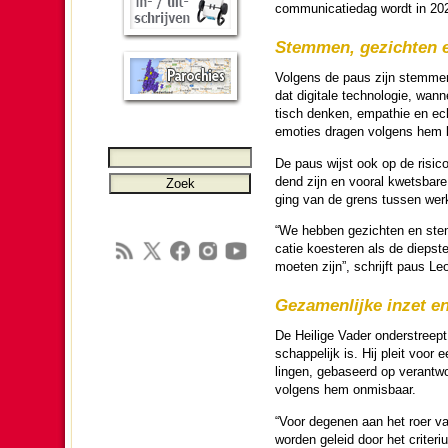
com­muni­ca­tie­dag wordt in 2
Stemmen, gezichten 
Volgens de paus zijn stemmen e
dat digitale techno­lo­gie, wann
tisch denken, empathie en ech
emoties dragen volgens hem bij
De paus wijst ook op de risic
dend zijn en vooral kwets­ba­re
ging van de grens tussen wer­ke­
“We hebben gezichten en ste
ca­tie koes­te­ren als de dieps
moeten zijn”, schrijft paus Le
Ge­za­men­lijke inzet en
De Heilige Vader onder­streept 
schap­pe­lijk is. Hij pleit voor 
lingen, gebaseerd op verant­woor
volgens hem onmis­baar.
“Voor degenen aan het roer van
wor­den geleid door het criteri