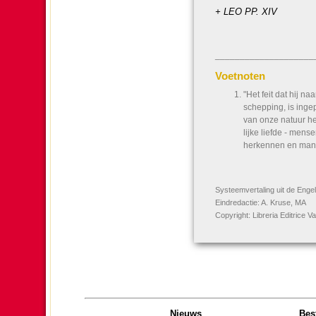
+ LEO PP. XIV
____________________
Voetnoten
"Het feit dat hij 
schep­ping, is ingep
van onze natuur hee
lijke liefde - men
herkennen en manif
Systeem­ver­ta­ling uit de Enge
Eindredactie: A. Kruse, MA
Copyright: Libreria Editrice 
Nieuws
Bes