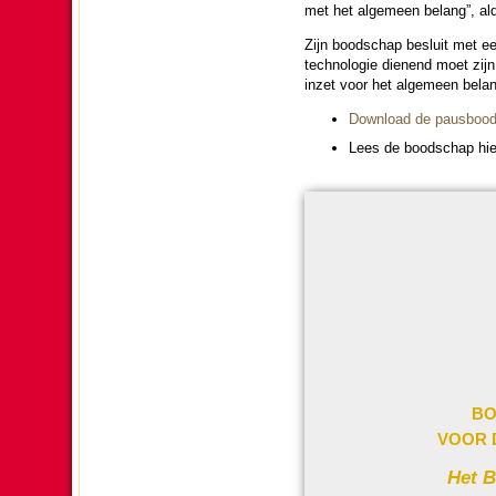
met het alge­meen belang”, al
Zijn bood­schap besluit met een
techno­lo­gie dienend moet zijn
inzet voor het alge­meen bela
Download de paus­bood­
Lees de bood­schap hie
BO
VOOR 
Het B