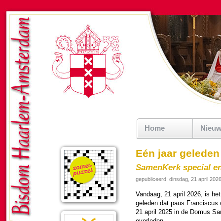
Home
Nieu
Eén jaar geleden
SamenKerk special en
gepubliceerd: dinsdag, 21 april 202
Vandaag, 21 april 2026, is het
gele­den dat paus Fran­cis­cu
21 april 2025 in de Domus Sa
overle­den.