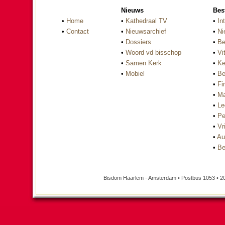
Nieuws
Bes
•
Home
•
Kathedraal TV
•
In
•
Contact
•
Nieuwsarchief
•
Ni
•
Dossiers
•
Be
•
Woord vd bisschop
•
Vi
•
Samen Kerk
•
Ke
•
Mobiel
•
Be
•
Fi
•
Ma
•
Le
•
Pe
•
Vri
•
Au
•
Be
Bisdom Haarlem - Amsterdam • Postbus 1053 • 2