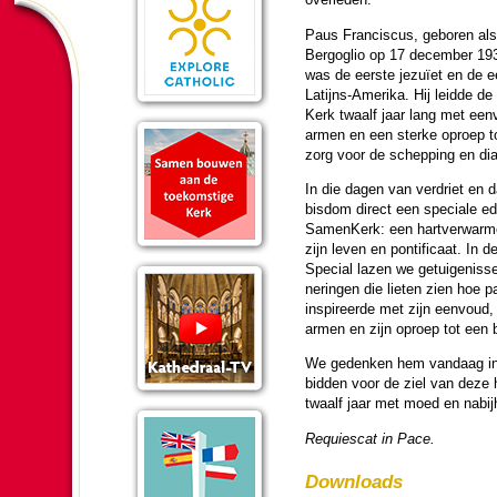
Paus Fran­cis­cus, geboren al
Bergoglio op 17 de­cem­ber 19
was de eerste jezuïet en de e
Latijns-Amerika. Hij leidde d
Kerk twaalf jaar lang met eenv
armen en een sterke oproep tot
zorg voor de schep­ping en di
In die dagen van verdriet en d
bisdom direct een speciale edi
SamenKerk: een hart­ver­war­m
zijn leven en pon­ti­fi­caat. I
Special lazen we ge­tui­ge­niss
ne­ringen die lieten zien hoe p
inspireerde met zijn eenvoud, 
armen en zijn oproep tot een b
We gedenken hem vandaag in 
bid­den voor de ziel van deze 
twaalf jaar met moed en nabij­
Requiescat in Pace.
Downloads