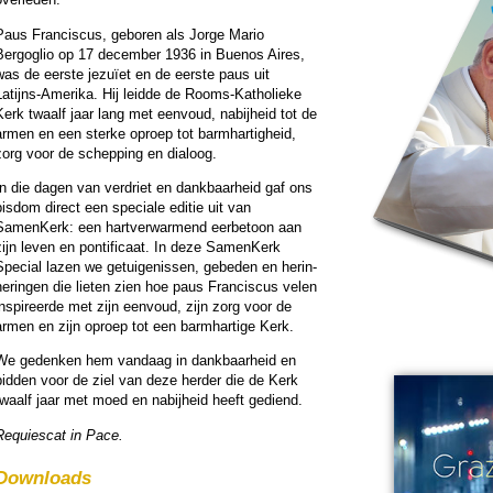
Paus Fran­cis­cus, geboren als Jorge Mario
Bergoglio op 17 de­cem­ber 1936 in Buenos Aires,
was de eerste jezuïet en de eerste paus uit
Latijns-Amerika. Hij leidde de Rooms-Katho­lieke
Kerk twaalf jaar lang met eenvoud, nabij­heid tot de
armen en een sterke oproep tot barm­har­tig­heid,
zorg voor de schep­ping en dialoog.
In die dagen van verdriet en dank­baar­heid gaf ons
bisdom direct een speciale editie uit van
SamenKerk: een hart­ver­war­mend eerbe­toon aan
zijn leven en pon­ti­fi­caat. In deze SamenKerk
pecial lazen we ge­tui­ge­nissen, gebe­den en her­in­
ne­ringen die lieten zien hoe paus Fran­cis­cus velen
inspireerde met zijn eenvoud, zijn zorg voor de
armen en zijn oproep tot een barm­har­tige Kerk.
We gedenken hem vandaag in dank­baar­heid en
bid­den voor de ziel van deze her­der die de Kerk
twaalf jaar met moed en nabij­heid heeft gediend.
Requiescat in Pace.
Downloads