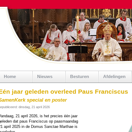
Home
Nieuws
Besturen
Afdelingen
Eén jaar geleden overleed Paus Franciscus
SamenKerk special en poster
epubliceerd: dinsdag, 21 april 2026
Vandaag, 21 april 2026, is het precies één jaar
gele­den dat paus Fran­cis­cus op paasmaan­dag
21 april 2025 in de Domus Sanctae Marthae is
verle­den.