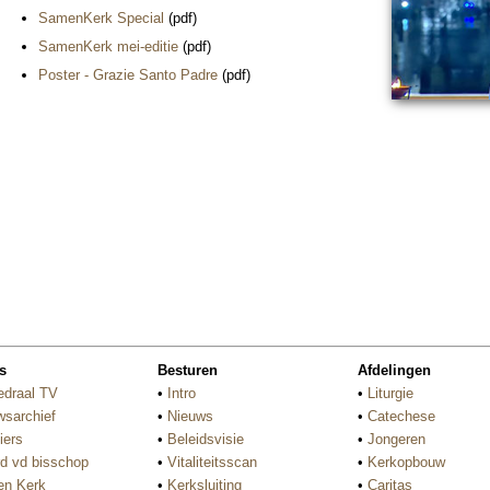
SamenKerk Special
(pdf)
SamenKerk mei-editie
(pdf)
Poster - Grazie Santo Padre
(pdf)
s
Besturen
Afdelingen
edraal TV
•
Intro
•
Liturgie
wsarchief
•
Nieuws
•
Catechese
iers
•
Beleidsvisie
•
Jongeren
d vd bisschop
•
Vitaliteitsscan
•
Kerkopbouw
n Kerk
•
Kerksluiting
•
Caritas