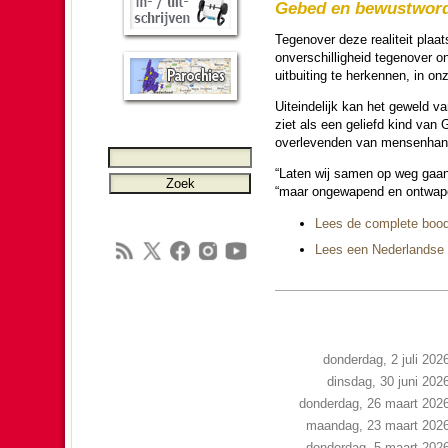
Gebed en bewustwor­
Tegen­over deze reali­teit pla
onver­schil­lig­heid tegen­ove
uitbui­ting te herkennen, in on
Uit­ein­de­lijk kan het gewel
ziet als een geliefd kind van G
over­le­ven­den van mensen­han
“Laten wij samen op weg gaan n
“maar onge­wa­pend en ont­wa­p
Lees de complete bood­
Lees een Neder­landse v
donderdag, 2 juli 202
dinsdag, 30 juni 202
donderdag, 26 maart 202
maandag, 23 maart 202
donderdag, 5 maart 202