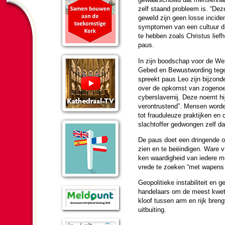
zelf staand probleem is. “De
geweld zijn geen losse inci­d
symptomen van een cultuur die
te hebben zoals Christus liefh
paus.
In zijn bood­schap voor de We
Gebed en Bewustwor­ding teg
spreekt paus Leo zijn bij­zon­d
over de opkomst van zoge­n
cyberslavernij. Deze noemt hij 
verontrustend”. Mensen wor­de
tot frauduleuze praktijken en c
slacht­of­fer ge­dwon­gen zelf d
De paus doet een dringende op
zien en te beëindigen. Ware vr
ken waar­dig­heid van iedere me
vrede te zoeken “met wapens a
Geopoli­tieke instabili­teit e
hande­laars om de meest kwets­
kloof tussen arm en rijk brengt
uitbui­ting.