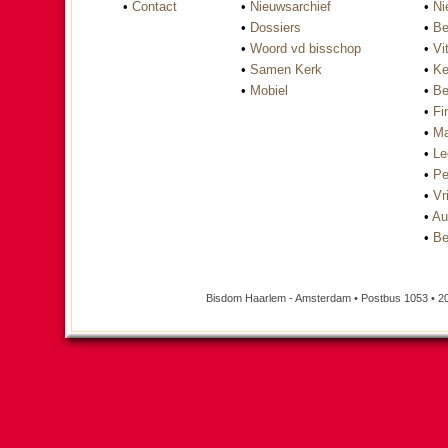
•
Contact
•
Nieuwsarchief
•
Ni
•
Dossiers
•
Be
•
Woord vd bisschop
•
Vi
•
Samen Kerk
•
Ke
•
Mobiel
•
Be
•
Fi
•
Ma
•
Le
•
Pe
•
Vri
•
Au
•
Be
Bisdom Haarlem - Amsterdam • Postbus 1053 • 2