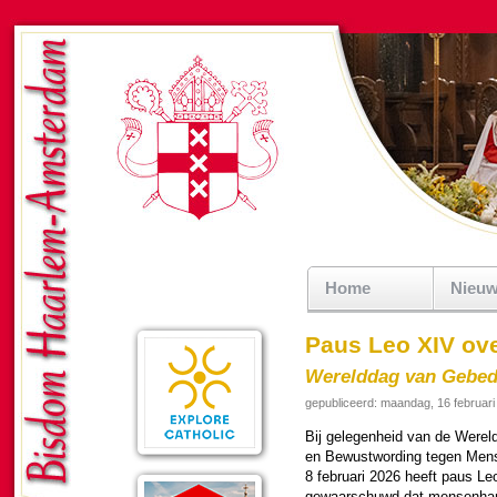
Home
Nieu
Paus Leo XIV ov
Werelddag van Gebed
gepubliceerd: maandag, 16 februari
Bij gelegen­heid van de Were
en Bewustwor­ding tegen Mens
8 februari 2026 heeft paus Le
gewaar­schuwd dat mensen­han