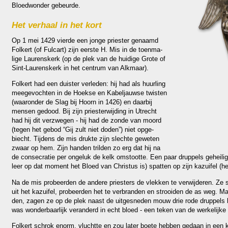
Bloed­won­der gebeurde.
Het verhaal in het kort
Op 1 mei 1429 vierde een jonge pries­ter genaamd
Folkert (of Fulcart) zijn eerste H. Mis in de toen­ma­
lige Laurens­kerk (op de plek van de hui­dige Grote of
Sint-Laurens­kerk in het centrum van Alkmaar).
Folkert had een duister verle­den: hij had als huurling
meegevochten in de Hoekse en Kabeljauwse twisten
(waar­on­der de Slag bij Hoorn in 1426) en daarbij
mensen gedood. Bij zijn pries­ter­wij­ding in Utrecht
had hij dit verzwegen - hij had de zonde van moord
(tegen het gebod “Gij zult niet doden”) niet opge­
biecht. Tijdens de mis drukte zijn slechte geweten
zwaar op hem. Zijn han­den tril­den zo erg dat hij na
de consecratie per ongeluk de kelk omstootte. Een paar druppels geheiligd
leer op dat moment het Bloed van Christus is) spatten op zijn kazuifel (het
Na de mis probeer­den de andere pries­ters de vlekken te verwij­de­ren. Ze
uit het kazuifel, probeer­den het te verbran­den en strooi­den de as weg. Ma
den, zagen ze op de plek naast de uitgesne­den mouw drie rode druppels bl
was won­der­baar­lijk veran­derd in echt bloed - een teken van de wer­ke­lijk
Folkert schrok enorm, vluchtte en zou later boete hebben gedaan in een k