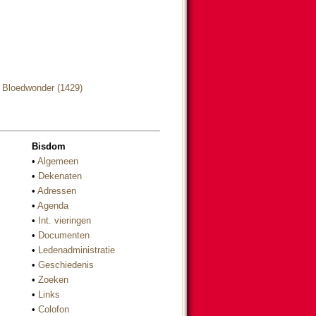
g Bloedwonder (1429)
Bisdom
•
Algemeen
•
Dekenaten
•
Adressen
•
Agenda
•
Int. vieringen
•
Documenten
•
Ledenadministratie
•
Geschiedenis
•
Zoeken
•
Links
•
Colofon