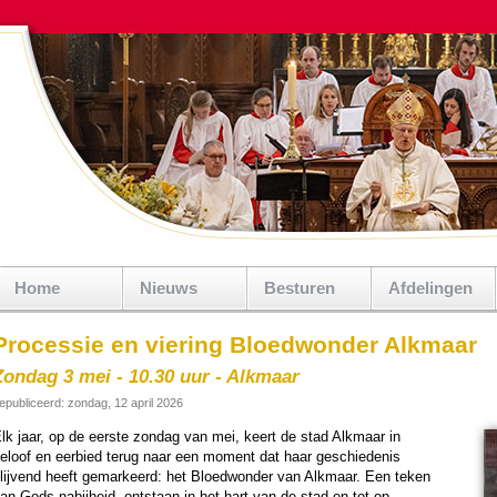
Home
Nieuws
Besturen
Afdelingen
Processie en viering Bloedwonder Alkmaar
Zondag 3 mei - 10.30 uur - Alkmaar
epubliceerd: zondag, 12 april 2026
lk jaar, op de eerste zon­dag van mei, keert de stad Alkmaar in
eloof en eerbied terug naar een moment dat haar ge­schie­de­nis
lijvend heeft gemar­keerd: het Bloed­won­der van Alkmaar. Een teken
an Gods nabij­heid, ontstaan in het hart van de stad en tot op