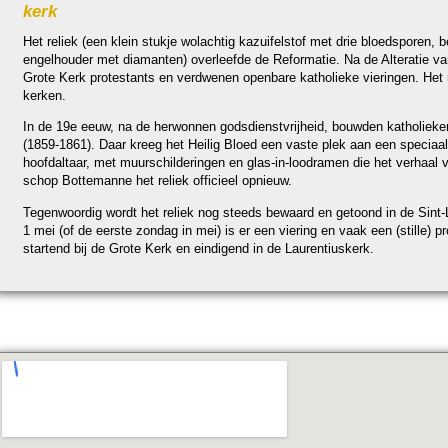
kerk
Het reliek (een klein stukje wolach­tig kazuifelstof met drie bloedsporen, b
engelhou­der met diamanten) overleefde de Re­for­ma­tie. Na de Alteratie 
Grote Kerk pro­tes­tants en verdwenen open­ba­re katho­lieke vie­rin­gen. Het
kerken.
In de 19e eeuw, na de herwonnen gods­dienst­vrij­heid, bouw­den katho­lieken
(1859-1861). Daar kreeg het Heilig Bloed een vaste plek aan een speciaal 
hoofdaltaar, met muur­schil­deringen en glas-in-loodramen die het verhaal v
schop Bottemanne het reliek offi­cieel opnieuw.
Te­gen­woor­dig wordt het reliek nog steeds bewaard en getoond in de Sint-La
1 mei (of de eerste zon­dag in mei) is er een vie­ring en vaak een (stille) p
startend bij de Grote Kerk en ein­digend in de Lau­ren­tius­kerk.