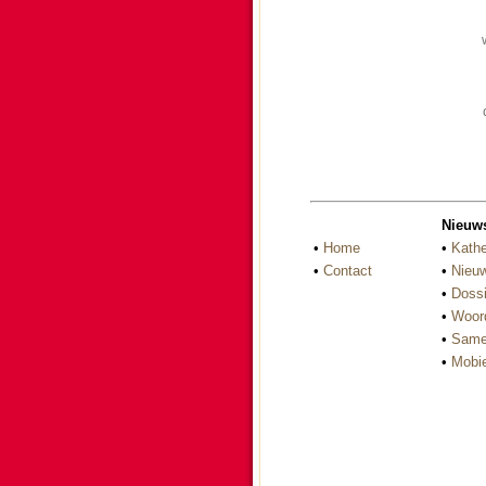
Nieuw
•
Home
•
Kathe
•
Contact
•
Nieuw
•
Dossi
•
Woor
•
Same
•
Mobie