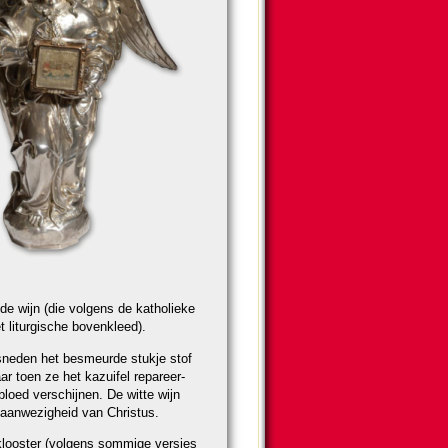
e wijn (die volgens de katho­lieke
 litur­gische bovenkleed).
 sne­den het besmeurde stukje stof
ar toen ze het kazuifel repareer­
oed ver­schij­nen. De witte wijn
e aanwe­zig­heid van Christus.
looster (volgens som­mi­ge versies