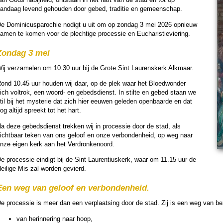
andaag levend gehou­den door gebed, traditie en gemeen­schap.
e Dominicus­paro­chie nodigt u uit om op zon­dag 3 mei 2026 opnieuw
amen te komen voor de plech­tige pro­ces­sie en Eucha­ris­tie­vie­ring.
Zondag 3 mei
ij verza­melen om 10.30 uur bij de Grote Sint Laurens­kerk Alkmaar.
ond 10.45 uur hou­den wij daar, op de plek waar het Bloed­won­der
ich vol­trok, een woord- en gebeds­dienst. In stilte en gebed staan we
til bij het mysterie dat zich hier eeuwen gele­den open­baarde en dat
og altijd spreekt tot het hart.
a deze gebeds­dienst trekken wij in pro­ces­sie door de stad, als
icht­baar teken van ons geloof en onze ver­bon­den­heid, op weg naar
nze eigen kerk aan het Verdronkenoord.
e pro­ces­sie ein­digt bij de Sint Lau­ren­tius­kerk, waar om 11.15 uur de
eilige Mis zal wor­den gevierd.
Een weg van geloof en ver­bon­den­heid.
e pro­ces­sie is meer dan een ver­plaat­sing door de stad. Zij is een weg van be­z
van her­in­ne­ring naar hoop,