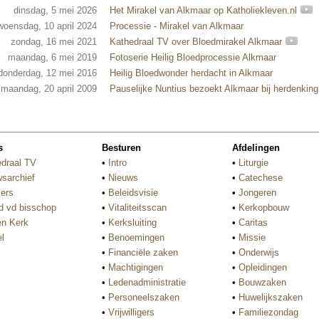
dinsdag, 5 mei 2026
Het Mirakel van Alkmaar op Katholiekleven.nl
woensdag, 10 april 2024
Processie - Mirakel van Alkmaar
zondag, 16 mei 2021
Kathedraal TV over Bloedmirakel Alkmaar
maandag, 6 mei 2019
Fotoserie Heilig Bloedprocessie Alkmaar
donderdag, 12 mei 2016
Heilig Bloedwonder herdacht in Alkmaar
maandag, 20 april 2009
Pauselijke Nuntius bezoekt Alkmaar bij herdenkin
s
Besturen
Afdelingen
draal TV
•
Intro
•
Liturgie
sarchief
•
Nieuws
•
Catechese
ers
•
Beleidsvisie
•
Jongeren
d vd bisschop
•
Vitaliteitsscan
•
Kerkopbouw
n Kerk
•
Kerksluiting
•
Caritas
l
•
Benoemingen
•
Missie
•
Financiële zaken
•
Onderwijs
•
Machtigingen
•
Opleidingen
•
Ledenadministratie
•
Bouwzaken
•
Personeelszaken
•
Huwelijkszaken
•
Vrijwilligers
•
Familiezondag