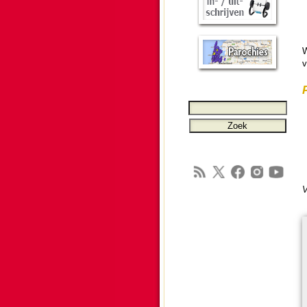
W
v
V