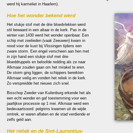
werd hij karmeliet in Haar­lem).
Hoe het won­der bekend werd
Het stukje stof met de drie bloedvlekken werd
stil bewaard in een altaar in de kerk. Pas in de
winter van 1430 werd het won­der open­baar. Een
schip met zeelie­den (vaak Zeeuwen) kwam in
nood voor de kust bij Vlis­singen tij­dens een
zware storm. Een engel verscheen aan hen met
in zijn hand een stukje stof met drie
bloeddruppels en beloofde red­ding als ze naar
Alkmaar zou­den gaan om het mirakel te eren.
De storm ging liggen, de schippers bereikten
Alkmaar veilig en von­den het reliek in de kerk.
Zo verspreidde het nieuws zich snel.
Bis­schop Zweder van Kuilen­burg erkende het als
een echt won­der en gaf toestem­ming voor een
jaar­lijkse pro­ces­sie op 1 mei. Alkmaar werd een
bede­vaarts­oord: pelgrims kwamen uit de wijde
omtrek, er waren aflaten en de stad ver­diende er
zelfs geld aan.
Het reliek en de Sint-Lau­ren­tius­