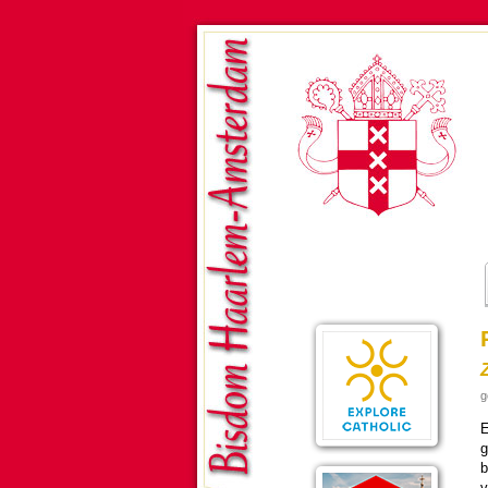
g
E
g
b
v