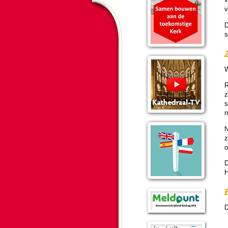
v
D
s
W
R
z
s
n
N
z
o
D
H
D