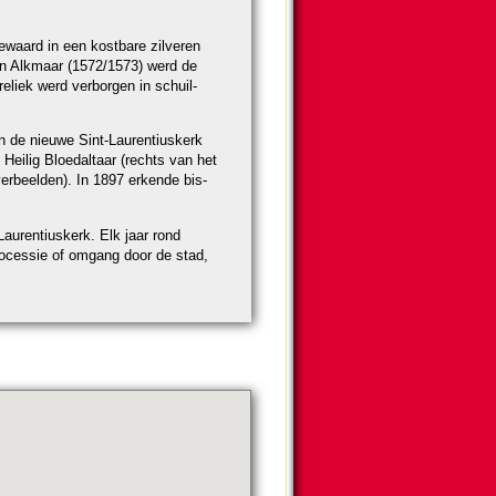
ewaard in een kost­ba­re zilveren
van Alkmaar (1572/1573) werd de
 reliek werd verborgen in schuil­
 de nieuwe Sint-Lau­ren­tius­kerk
Heilig Bloedaltaar (rechts van het
er­beel­den). In 1897 erkende bis­
u­ren­tius­kerk. Elk jaar rond
ro­ces­sie of omgang door de stad,