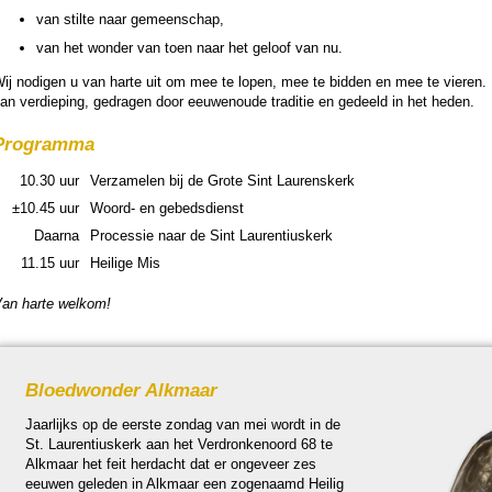
van stilte naar gemeen­schap,
van het won­der van toen naar het geloof van nu.
ij nodigen u van harte uit om mee te lopen, mee te bid­den en mee te vieren
an ver­die­ping, gedragen door eeuwen­oude traditie en gedeeld in het heden.
Pro­gram­ma
10.30 uur
Verza­melen bij de Grote Sint Laurens­kerk
±10.45 uur
Woord- en gebeds­dienst
Daarna
Pro­ces­sie naar de Sint Lau­ren­tius­kerk
11.15 uur
Heilige Mis
an harte welkom!
Bloed­won­der Alkmaar
Jaar­lijks op de eerste zon­dag van mei wordt in de
St. Lau­ren­tius­kerk aan het Verdronkenoord 68 te
Alkmaar het feit her­dacht dat er ongeveer zes
eeuwen gele­den in Alkmaar een zoge­naamd Heilig