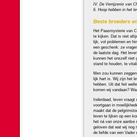
IV. De Ver­rij­ze­nis van
6. Hoop hebben in het l
Beste broe­ders e
Het Paas­mys­te­rie van C
te kijken. Dat is niet alti
lijk, vol problemen en h
een geschenk: ze vragen 
de laatste dag. Het leven 
kunnen het ons­zelf niet
stand te hou­den, te vita
Men zou kunnen zeggen d
lijk hart is. Wij zijn het
hebben. Uit dat feit well
komen wij vandaan? Waar 
Inder­daad, leven vraagt 
voort­gaan in moei­lijk­h
maakt dat de pelgrims­toc
leven te lijken op een k
het ná van onze aardse r
geloven dat wat wij nog n
de liefde van een Vader di