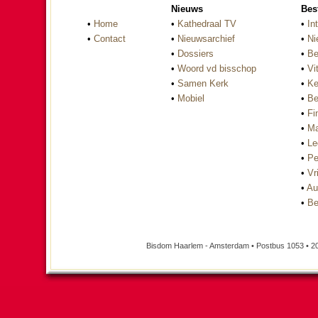
Nieuws
Bes
•
Home
•
Kathedraal TV
•
In
•
Contact
•
Nieuwsarchief
•
Ni
•
Dossiers
•
Be
•
Woord vd bisschop
•
Vi
•
Samen Kerk
•
Ke
•
Mobiel
•
Be
•
Fi
•
Ma
•
Le
•
Pe
•
Vri
•
Au
•
Be
Bisdom Haarlem - Amsterdam • Postbus 1053 • 2