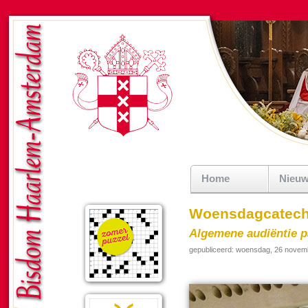
Home
Nieu
Woensdagcatech
Algemene audiëntie p
gepubliceerd: woensdag, 26 novem