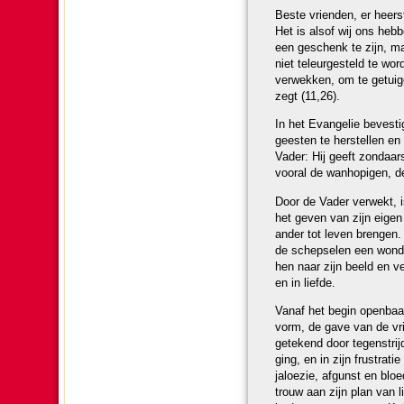
Beste vrien­den, er heers
Het is alsof wij ons hebbe
een geschenk te zijn, m
niet teleur­ge­steld te 
verwekken, om te getuigen
zegt (11,26).
In het Evan­ge­lie beves
geesten te her­stel­len 
Vader: Hij geeft zon­daar
vooral de wanhopigen, de u
Door de Vader verwekt, is
het geven van zijn eigen
ander tot leven brengen. 
de schepselen een won­de
hen naar zijn beeld en ve
en in liefde.
Vanaf het begin open­baar
vorm, de gave van de vrij
getekend door te­gen­strij
ging, en in zijn frustrati
jaloezie, afgunst en bloed
trouw aan zijn plan van 