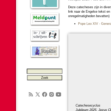
Deze catecheses zijn in divers
link naar de Engelse tekst en
onregel­ma­tig­he­den bevatten)
Pope Leo XIV - General
Catechese­cy­clus
Jubileum 2025. Jezus Ch