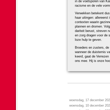
in de voetsporen van Kaïn,
racisme en de vele vorme
Verwekken betekent dus ve
haar uitingen: aller­eers
contexten waarin ge­zin­
plannen en dromen. Volg
da­ri­teit berust, streven
en zorg dragen voor de sch
loze hulp te geven.
Broe­ders en zusters, de 
wanneer de duisternis va
keerd, gaat de Verrezen H
ons mee. Hij is onze ho
woensdag, 17 december 20
woensdag, 10 december 20