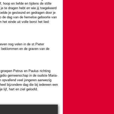
, hoop en liefde en tij­dens de stille
e te dragen hebt en wie jij toe­ge­keerd
voelde je gesteund en gedragen door je
 op de dag van de hemelse geboorte van
n het einde uit volle borst het lied:
even nog velen in de st.Pieter
rd beklommen en de graven van de
e groepen Petrus en Paulus rich­ting
gidio gemeen­schap in de oudste Maria­
p­val­lend veel jon­ge­ren aanwe­zig
el bij­zon­dere dag die bij ieder­een een
e lijf, hart en ziel geloofd.