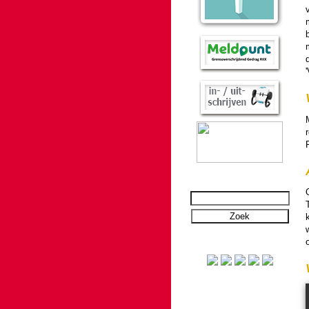
v
d
'
o