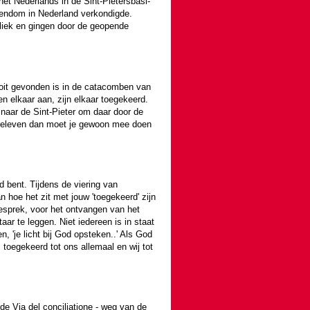
het Neder­lands in de Sint-Pieters­basi­
s­ten­dom in Neder­land verkon­digde.
iliek en gingen door de geopende
 ooit gevon­den is in de catacomben van
n elkaar aan, zijn elkaar toe­ge­keerd.
 naar de Sint-Pieter om daar door de
aal beleven dan moet je gewoon mee doen
d bent. Tijdens de vie­ring van
 hoe het zit met jouw 'toe­ge­keerd' zijn
esprek, voor het ont­van­gen van het
aar te leggen. Niet ieder­een is in staat
, 'je licht bij God opsteken..' Als God
oe­ge­keerd tot ons allemaal en wij tot
e Via del conciliatione - weg van de