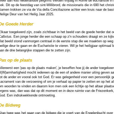
Meer dan 450 Neder­landse pelgrims vier­den vrij­dag in Rome de eucha­ris­tie in 
iek. Dit op de feest­dag van sint-Wil­li­brord, de mis­sio­na­ris die in 690 het chri
Samen trokken ze via de Via della Conciliazione achter een kruis naar de bas
Heilige Deur van het Heilig Jaar 2025.
De Goede Herder
Elkaar toe­ge­keerd zijn, zoals zicht­baar in het beeld van de goede her­der dat
Callixtus. Een jonge her­der die een schaap op z'n schou­ders draagt en ze kijke
Dat beeld stond van­mor­gen centraal in de eerste stap die we maakten op weg
heilige deur te gaan en de Eucha­ris­tie te vieren. Wil je het heilig­jaar optim
an de drie be­lang­rijke stappen die te zetten zijn.
Pas op de plaats
Aller­eerst een 'pas op de plaats maken', je beseffen hoe jij de ander toe­ge­keer
B(W)arm­har­tig­heid mocht ieder­een op de een of andere manier uiting geven aan
tot de ander en vooral ook tot God. Er was gelegen­heid voor een per­soon­lijk g
sacra­ment van de ver­zoe­ning of om je verhaal op papier te zetten en op het alt
om woor­den te vin­den en daarom kon men ook een lichtje op het altaar plaatsen
ergens was, dan was dat op dit moment en in deze ruimte van de Friezen­kerk, t
God. Een in­druk­wek­kende ont­moe­ting.
De Bidweg
Stap twee was het gaan van de bidweg die je voert van de Engelenbucht over d