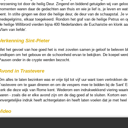
er­zoe­ning tot door de heilig Deur. Zingend en bid­dend getuig­den wij van geloof
momenten waren daar de gedachten aan thuis en wie je lief is, je leven en wat j
bent. In stilte gingen we door die heilige deur, de deur van de schaapstal. Je 
medepelgrims, elkaar toe­ge­keerd. Rondom het graf van de heilige Petrus en
e heilige Wil­li­brord vier­den bijna 400 Neder­lan­ders de Eucha­ris­tie en klonk aa
Vlam van liefde'.
Verken­ning Sint-Pieter
Met het gevoel van hoe goed het is met zovelen samen je geloof te beleven bl
rondlopen om het gebouw en de schoon­heid ervan te bekijken. De koepel we
Pausen onder in de crypte wer­den bezocht.
Avond in Trastevere
Om alles te laten bezinken was er vrije tijd tot vijf uur want toen ver­trok­ken d
Trastevere om te gaan dineren en om de vespers mee te bid­den bij de Sant’ E
kerk die deze wijk van Rome kent. Wederom een in­druk­wek­kend vie­ring waarin o
waren - zoals die er elke avond zijn om de dag goed af te sluiten. Kortom een he
n­ver­ge­te­lijke indruk heeft achter­ge­la­ten én heeft laten voelen dat je met heel j
Video