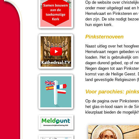
Op de web­si­te over chris­te­li
onder meer uit­ge­legd wat en h
Hemel­vaart en Pink­ste­ren en
den zijn. De site nodigt bezo
hun eigen kerk.
Pinkster­noveen
Naast uitleg over het hoog­fee
Hemel­vaart negen gebe­den v
loa­den. Het is gebruike­lijk
dagen durend gebed, op of net
Negen dagen tot aan Pink­ste­
komst van de Heilige Geest. De
land geves­tigde Reli­gi­euzen 
Voor pa­ro­chies: pink
Op de pagina over Pink­ste­ren 
het glas-in-lood raam in de Si
kleurplaat bie­den de moge­lijk­