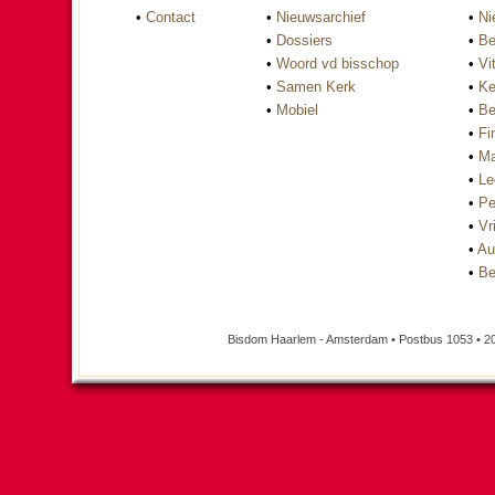
•
Contact
•
Nieuwsarchief
•
Ni
•
Dossiers
•
Be
•
Woord vd bisschop
•
Vi
•
Samen Kerk
•
Ke
•
Mobiel
•
Be
•
Fi
•
Ma
•
Le
•
Pe
•
Vri
•
Au
•
Be
Bisdom Haarlem - Amsterdam • Postbus 1053 • 2