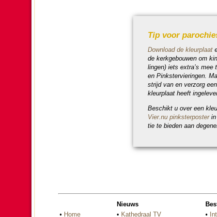
Tip voor pa­ro­chie
Download de kleurplaat
de kerk­ge­bouwen om kin­
lingen) iets extra’s mee 
en Pinkster­vie­ringen. M
strijd van en ver­zorg ee
kleurplaat heeft inge­le­ve
Beschikt u over een kleu
Vier.nu pinkster­poster
in
tie te bie­den aan degen
Nieuws
Bes
•
Home
•
Kathedraal TV
•
In