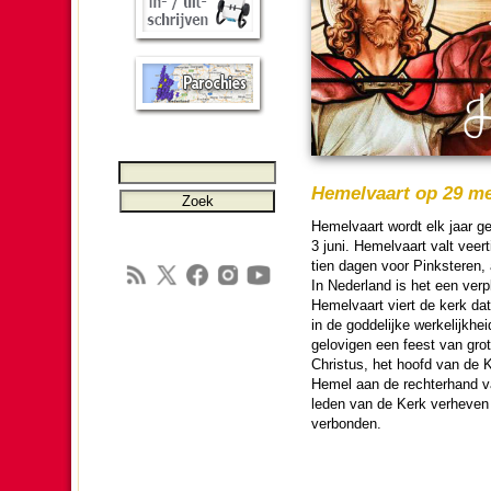
Hemel­vaart op 29 me
Hemel­vaart wordt elk jaar g
3 juni. Hemel­vaart valt vee
tien dagen voor Pink­ste­ren, 
In Neder­land is het een verp
Hemel­vaart viert de kerk da
in de god­de­lijke wer­ke­lijk­
gelo­vi­gen een feest van gr
Christus, het hoofd van de 
Hemel aan de rechter­hand v
leden van de Kerk verheve
verbon­den.