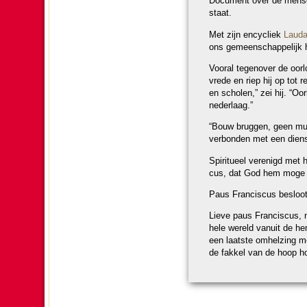
Do­cu­ment over de men­se
staat.
Met zijn en­cy­cliek
Lauda
ons gemeen­schap­pe­lijk 
Vooral tegen­over de oorl
vrede en riep hij op tot r
en scholen,” zei hij. “Oorl
nederlaag.”
“Bouw bruggen, geen muren
verbon­den met een diens
Spi­ri­tu­eel verenigd met
cus, dat God hem moge op
Paus Fran­cis­cus besloot
Lieve paus Fran­cis­cus
hele wereld vanuit de he
een laatste omhel­zing m
de fakkel van de hoop h