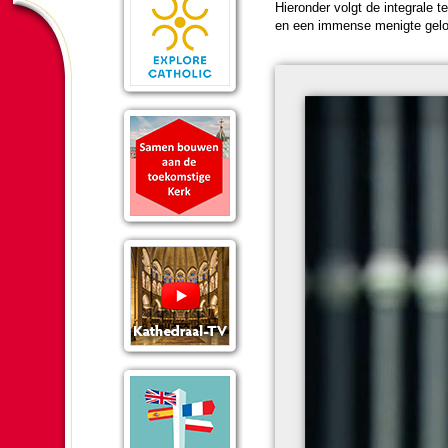
Hier­on­der volgt de in­te­grale 
en een immense menigte gelo­vi