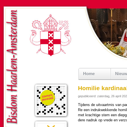
Home
Nieu
Homilie kardinaa
gepubliceerd: zaterdag, 26 april 20
Tijdens de uit­vaart­mis van pa
Re een in­druk­wek­kende homili
met krach­tige stem een diep­gaa
dere nadruk op vrede en ver­zo