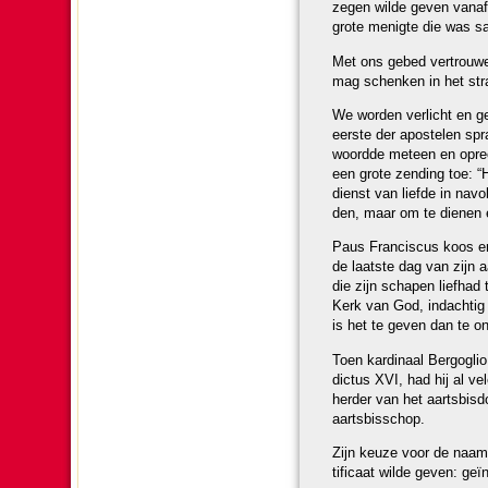
zegen wilde geven vanaf h
grote menigte die was sa
Met ons gebed ver­trouwe
mag schenken in het stral
We wor­den verlicht en ge
eerste der apos­te­len s
woordde meteen en oprec
een grote zen­ding toe: “
dienst van liefde in nav
den, maar om te dienen en
Paus Fran­cis­cus koos e
de laatste dag van zijn 
die zijn schapen liefhad t
Kerk van God, indach­tig
is het te geven dan te ont
Toen kar­di­naal Bergogl
dic­tus XVI, had hij al ve
her­der van het aarts­bis­
aarts­bis­schop.
Zijn keuze voor de naam Fr
ti­fi­caat wilde geven: ge