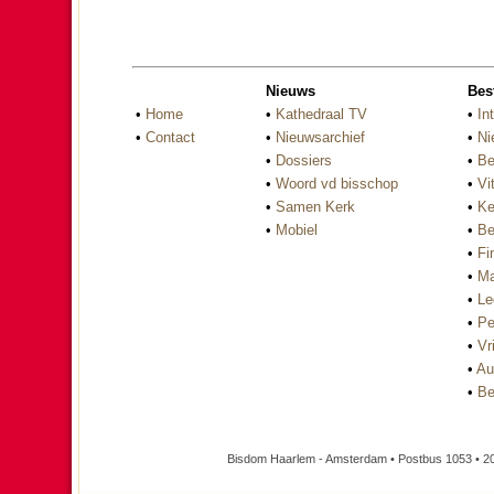
Nieuws
Bes
•
Home
•
Kathedraal TV
•
In
•
Contact
•
Nieuwsarchief
•
Ni
•
Dossiers
•
Be
•
Woord vd bisschop
•
Vi
•
Samen Kerk
•
Ke
•
Mobiel
•
Be
•
Fi
•
Ma
•
Le
•
Pe
•
Vri
•
Au
•
Be
Bisdom Haarlem - Amsterdam • Postbus 1053 • 2