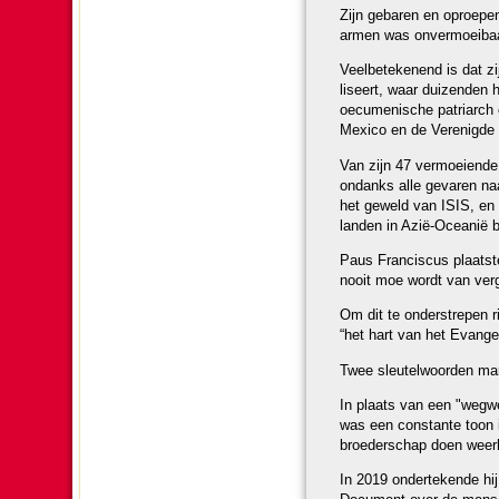
Zijn gebaren en oproepen v
armen was on­ver­moei­ba
Veelbe­te­ke­nend is dat 
li­seert, waar duizen­de
oecu­me­nische patriarch
Mexico en de Verenigde 
Van zijn 47 vermoeiende ap
ondanks alle gevaren na
het geweld van ISIS, en teg
lan­den in Azië-Oceanië 
Paus Fran­cis­cus plaatst
nooit moe wordt van ver­g
Om dit te onder­stre­pen ri
“het hart van het Evan­ge­l
Twee sleu­tel­woor­den mar
In plaats van een "wegwerp
was een constante toon in
broe­der­schap doen weer­
In 2019 ondertekende hi