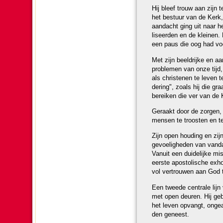
Hij bleef trouw aan zijn 
het bestuur van de Kerk, 
aan­dacht ging uit naar he
li­seer­den en de kleine
een paus die oog had voo
Met zijn beeldrijke en aa
problemen van onze tijd, 
als chris­te­nen te leven t
de­ring", zoals hij die gr
bereiken die ver van de 
Geraakt door de zorgen, 
mensen te troosten en te
Zijn open hou­ding en zij
gevoelig­he­den van vanda
Vanuit een dui­de­lijke mi
eerste apos­to­lische exhor
vol ver­trouwen aan God t
Een tweede centrale lijn v
met open deuren. Hij geb
het leven opvangt, ongea
den geneest.