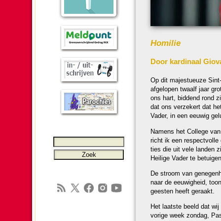
Homilie
Door kar­di­naal Giov
Op dit majestueuze Sint-P
afgelopen twaalf jaar gr
ons hart, bid­dend rond zi
dat ons verzekert dat het 
Vader, in een eeuwig gelu
Namens het College van Ka
richt ik een respect­volle
ties die uit vele lan­den
Heilige Vader te betuigen
De stroom van genegen­h
naar de eeuwig­heid, toon
geesten heeft geraakt.
Het laatste beeld dat wi
vorige week zon­dag, Pase