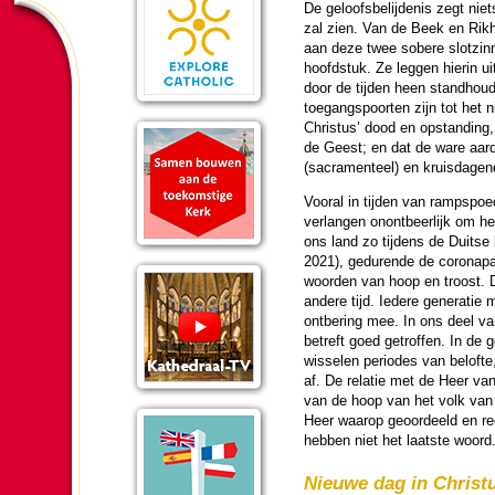
De ge­loofs­be­lij­de­nis zegt n
zal zien. Van de Beek en Rikh
aan deze twee sobere slotzinn
hoofd­stuk. Ze leggen hierin ui
door de tij­den heen standhou
toegangspoorten zijn tot het n
Christus’ dood en opstan­ding
de Geest; en dat de ware aard
(sacra­menteel) en kruis­da­ge
Vooral in tij­den van rampspoe
verlangen onontbeer­lijk om he
ons land zo tij­dens de Duitse
2021), gedurende de corona­pa
woor­den van hoop en troost. D
andere tijd. Iedere gene­ra­ti
ontbe­ring mee. In ons deel v
betreft goed getroffen. In de g
wisselen periodes van belofte
af. De relatie met de Heer van
van de hoop van het volk van 
Heer waarop ge­oor­deeld en re
hebben niet het laatste woord
Nieuwe dag in Christu