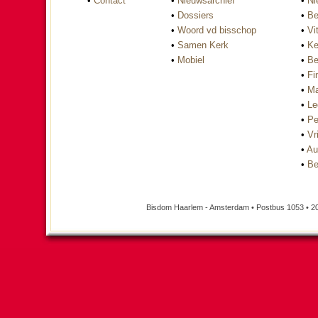
•
Contact
•
Nieuwsarchief
•
Ni
•
Dossiers
•
Be
•
Woord vd bisschop
•
Vi
•
Samen Kerk
•
Ke
•
Mobiel
•
Be
•
Fi
•
Ma
•
Le
•
Pe
•
Vri
•
Au
•
Be
Bisdom Haarlem - Amsterdam • Postbus 1053 • 2