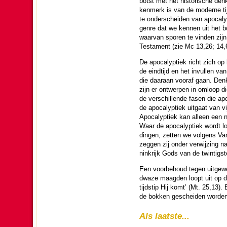
botst met het his­to­rische de
kenmerk is van de moderne tijd
te on­der­schei­den van apocalyp
genre dat we kennen uit het b
waar­van sporen te vin­den zij
Testa­ment (zie Mc 13,26; 14,
De apocalyp­tiek richt zich op
de eind­tijd en het invullen van
die daaraan vooraf gaan. Denke
zijn er ontwerpen in omloop 
de ver­schil­lende fasen die 
de apocalyp­tiek uitgaat van vi
Apocalyp­tiek kan alleen een n
Waar de apocalyp­tiek wordt lo
dingen, zetten we volgens Van 
zeggen zij onder ver­wij­zing na
nink­rijk Gods van de twin­tigs
Een voorbehoud tegen uit­ge­we
dwaze maag­den loopt uit op d
tijdstip Hij komt’ (Mt. 25,13).
de bokken ge­schei­den wor­den
Als laatste...