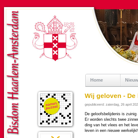
Home
Nieu
Wij geloven - De 
gepubliceerd: zaterdag, 26 april 20
De ge­loofs­be­lij­de­nis is zuin
Er wor­den slechts twee zinnen
ding van het vlees en het le
leven in een nieuwe wer­ke­lijk­