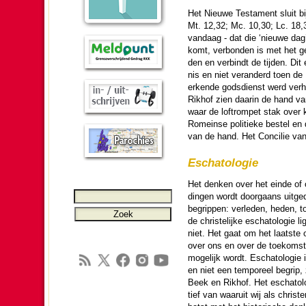
Het Nieuwe Testa­ment sluit bi
Mt. 12,32; Mc. 10,30; Lc. 18,
vandaag - dat die ‘nieuwe dag
komt, verbon­den is met het ge
den en verbindt de tij­den. Dit e
nis en niet veran­derd toen de
erkende gods­dienst werd verh
Rikhof zien daarin de hand van
waar de loftrompet stak over 
Romeinse poli­tieke bestel en d
van de hand. Het Concilie van N
Eschato­lo­gie
Het denken over het einde of 
dingen wordt door­gaans uitge
begrippen: verle­den, heden, t
de chris­te­lijke eschato­lo­gie 
niet. Het gaat om het laatste 
over ons en over de toe­komst
moge­lijk wordt. Eschato­lo­gie i
en niet een temporeel begrip
Beek en Rikhof. Het escha­to­l
tief van waaruit wij als chris­